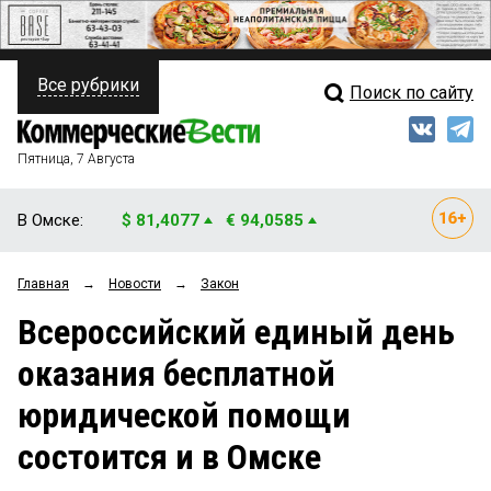
Все рубрики
Поиск по сайту
ПОЛИТИКА
Свежий выпуск
Медиа
ФИНАНСЫ
Пятница, 7 Августа
Кто есть кто
НЕДВИЖИМОСТЬ
В Омске:
$ 81,4077
€ 94,0585
Интервью
БИЗНЕС
Главная
→
Новости
→
Закон
Мнения
ОБЩЕСТВО
Всероссийский единый день
Рейтинги
ЗАКОН
оказания бесплатной
Блоги
НОВОСТИ КОМПАНИЙ
юридической помощи
Архив
ПРОИСШЕСТВИЯ
состоится и в Омске