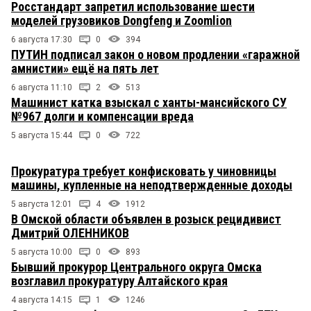
Росстандарт запретил использование шести
моделей грузовиков Dongfeng и Zoomlion
6 августа 17:30
0
394
ПУТИН подписал закон о новом продлении «гаражной
амнистии» ещё на пять лет
6 августа 11:10
2
513
Машинист катка взыскал с ханты-мансийского СУ
№967 долги и компенсации вреда
5 августа 15:44
0
722
Прокуратура требует конфисковать у чиновницы
машины, купленные на неподтвержденные доходы
5 августа 12:01
4
1912
В Омской области объявлен в розыск рецидивист
Дмитрий ОЛЕННИКОВ
5 августа 10:00
0
893
Бывший прокурор Центрального округа Омска
возглавил прокуратуру Алтайского края
4 августа 14:15
1
1246