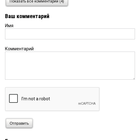
Показать все комментарии (4)
Надоели уже ….С одной стороны Васильев/
Мосенкис, с друго — Коротков/Яковлев. А цель
Ваш комментарий
одна — компенсационный фонд и беспроцентные
займы.
Имя
Комментарий
Отправить