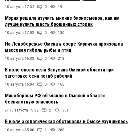
10 августа 17:34
0
19
Мэрия решила изучить мнение бизнесменов, как им
лучше купить шесть брошенных строек
10 августа 17:02
0
130
На Левобережье Омска в озере Кирпичка произошла
массовая гибель рыбы и птиц
10 августа 16:33
0
218
В поле около села Валуевка Омской области при
заготовке сена погиб рабочий
10 августа 16:04
0
165
Минобороны РФ объявило в Омской области
беспилотную опасность
10 августа 15:32
2
361
В июле экологическая обстановка в Омске ухудшилась
10 августа 15:00
1
280