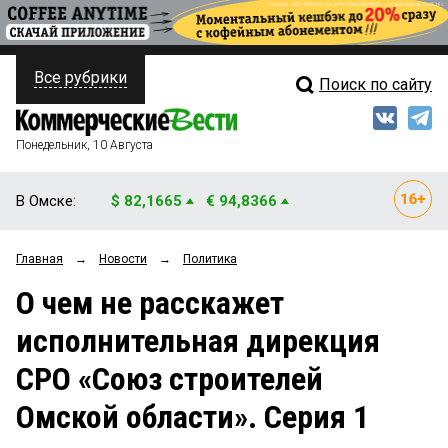
Все рубрики
Поиск по сайту
ПОЛИТИКА
Свежий выпуск
Медиа
ФИНАНСЫ
Понедельник, 10 Августа
Кто есть кто
НЕДВИЖИМОСТЬ
В Омске:
$ 82,1665
€ 94,8366
Интервью
БИЗНЕС
Главная
→
Новости
→
Политика
Мнения
ОБЩЕСТВО
О чем не расскажет
Рейтинги
ЗАКОН
исполнительная дирекция
Блоги
НОВОСТИ КОМПАНИЙ
СРО «Союз строителей
Архив
ПРОИСШЕСТВИЯ
Омской области». Серия 1