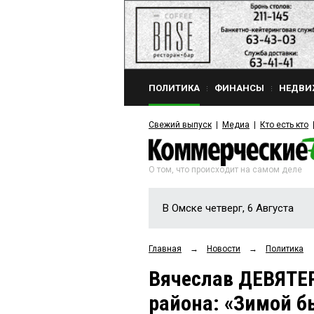
ПОЛИТИКА
ФИНАНСЫ
НЕДВИ
Свежий выпуск
Медиа
Кто есть кто
О том, что происходит на самом деле
В Омске четверг, 6 Августа
Главная
→
Новости
→
Политика
Вячеслав ДЕВЯТЕ
района: «Зимой б