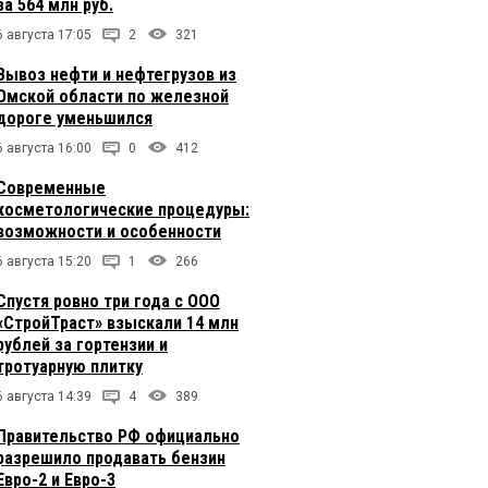
за 564 млн руб.
6 августа 17:05
2
321
Вывоз нефти и нефтегрузов из
Омской области по железной
дороге уменьшился
6 августа 16:00
0
412
Современные
косметологические процедуры:
возможности и особенности
6 августа 15:20
1
266
Спустя ровно три года с ООО
«СтройТраст» взыскали 14 млн
рублей за гортензии и
тротуарную плитку
6 августа 14:39
4
389
Правительство РФ официально
разрешило продавать бензин
Евро-2 и Евро-3