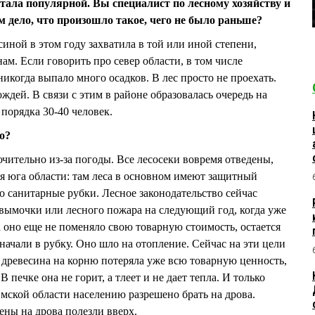
стала популярной. Вы специалист по лесному хозяйству и
ем дело, что произошло такое, чего не было раньше?
иной в этом году захватила в той или иной степени,
ам. Если говорить про север области, в том числе
икогда выпало много осадков. В лес просто не проехать.
ождей. В связи с этим в районе образовалась очередь на
порядка 30-40 человек.
о?
ючительно из-за погоды. Все лесосеки вовремя отведены,
я юга области: там леса в основном имеют защитный
о санитарные рубки. Лесное законодательство сейчас
 вымочки или лесного пожара на следующий год, когда уже
(а оно еще не поменяло свою товарную стоимость, остается
начали в рубку. Оно шло на отопление. Сейчас на эти цели
а древесина на корню потеряла уже всю товарную ценность,
В печке она не горит, а тлеет и не дает тепла. И только
Омской области населению разрешено брать на дрова.
ены на дрова полезли вверх.