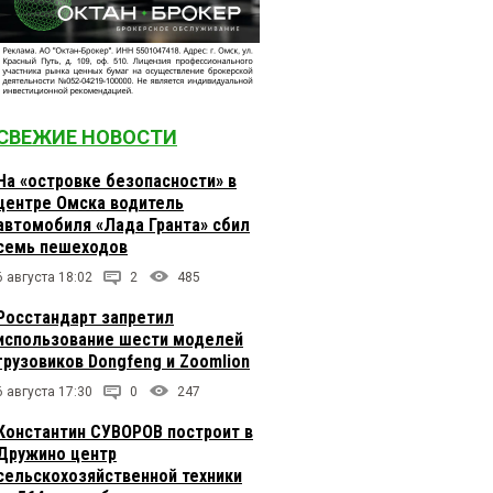
СВЕЖИЕ НОВОСТИ
На «островке безопасности» в
центре Омска водитель
автомобиля «Лада Гранта» сбил
семь пешеходов
6 августа 18:02
2
485
Росстандарт запретил
использование шести моделей
грузовиков Dongfeng и Zoomlion
6 августа 17:30
0
247
Константин СУВОРОВ построит в
Дружино центр
сельскохозяйственной техники