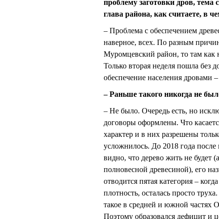
проблему заготовки дров, тема 
глава района, как считаете, в ч
– Проблема с обеспечением древес
наверное, всех. По разным причин
Муромцевский район, то там как н
Только вторая неделя пошла без д
обеспечение населения дровами – 
– Раньше такого никогда не был
– Не было. Очередь есть, но искл
договоры оформлены. Что касаетс
характер и в них разрешены тольк
усложнилось. До 2018 года после
видно, что дерево жить не будет 
полновесной древесиной), его наз
отводится пятая категория – когд
плотность, осталась просто труха. 
такое в средней и южной частях 
Поэтому образовался дефицит и ц