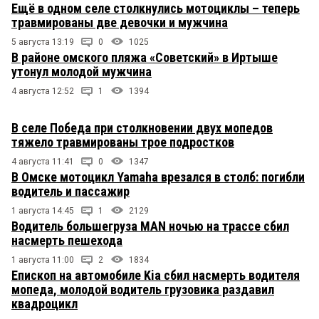
Ещё в одном селе столкнулись мотоциклы – теперь
травмированы две девочки и мужчина
5 августа 13:19
0
1025
В районе омского пляжа «Советский» в Иртыше
утонул молодой мужчина
4 августа 12:52
1
1394
В селе Победа при столкновении двух мопедов
тяжело травмированы трое подростков
4 августа 11:41
0
1347
В Омске мотоцикл Yamaha врезался в столб: погибли
водитель и пассажир
1 августа 14:45
1
2129
Водитель большегруза MAN ночью на трассе сбил
насмерть пешехода
1 августа 11:00
2
1834
Епископ на автомобиле Kia сбил насмерть водителя
мопеда, молодой водитель грузовика раздавил
квадроцикл