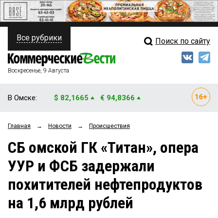
Все рубрики
Поиск по сайту
ПОЛИТИКА
Свежий выпуск
Медиа
ФИНАНСЫ
Воскресенье, 9 Августа
Кто есть кто
НЕДВИЖИМОСТЬ
В Омске:
$ 82,1665
€ 94,8366
Интервью
БИЗНЕС
Главная
→
Новости
→
Происшествия
Мнения
ОБЩЕСТВО
СБ омской ГК «Титан», опера
Рейтинги
ЗАКОН
УУР и ФСБ задержали
Блоги
НОВОСТИ КОМПАНИЙ
похитителей нефтепродуктов
Архив
ПРОИСШЕСТВИЯ
на 1,6 млрд рублей