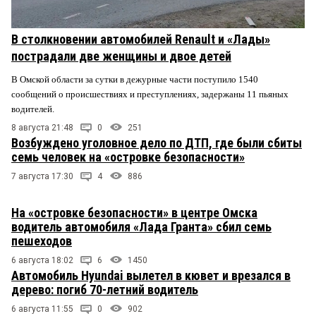
В столкновении автомобилей Renault и «Лады»
пострадали две женщины и двое детей
В Омской области за сутки в дежурные части поступило 1540
сообщений о происшествиях и преступлениях, задержаны 11 пьяных
водителей.
8 августа 21:48
0
251
Возбуждено уголовное дело по ДТП, где были сбиты
семь человек на «островке безопасности»
7 августа 17:30
4
886
На «островке безопасности» в центре Омска
водитель автомобиля «Лада Гранта» сбил семь
пешеходов
6 августа 18:02
6
1450
Автомобиль Hyundai вылетел в кювет и врезался в
дерево: погиб 70-летний водитель
6 августа 11:55
0
902