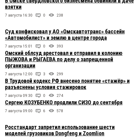
В Омске свердловского бизнесмена обвинили в даче
взятки
7 августа 16:30
0
238
Суд конфисковал у АО «Омскавтотранс» бассейн
«Автомобилист» и землю в центре города
7 августа 15:01
0
393
Омский облсуд арестовал и отправил в колонию
ПЫЖОВА и РЫГАЕВА по делу о запрещенной
организации
7 августа 12:00
3
299
В Трудовой кодекс РФ внесено понятие «стажёр» и
разъяснены условия стажировок
7 августа 09:30
0
274
Сергею КОЗУБЕНКО продлили СИЗО до сентября
7 августа 09:00
6
578
Росстандарт запретил использование шести
моделей грузовиков Dongfeng и Zoomlion