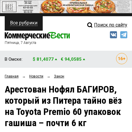
Все рубрики
Поиск по сайту
ПОЛИТИКА
Свежий выпуск
Медиа
ФИНАНСЫ
Пятница, 7 Августа
Кто есть кто
НЕДВИЖИМОСТЬ
В Омске:
$ 81,4077
€ 94,0585
Интервью
БИЗНЕС
Главная
→
Новости
→
Закон
Мнения
ОБЩЕСТВО
Арестован Нофял БАГИРОВ,
Рейтинги
ЗАКОН
который из Питера тайно вёз
Блоги
НОВОСТИ КОМПАНИЙ
на Toyota Premio 60 упаковок
Архив
ПРОИСШЕСТВИЯ
гашиша – почти 6 кг