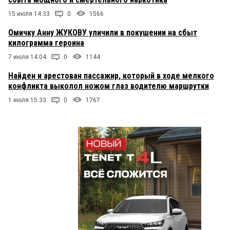
15 июля 14:33
0
1566
Омичку Анну ЖУКОВУ уличили в покушении на сбыт
килограмма героина
7 июля 14:04
0
1144
Найден и арестован пассажир, который в ходе мелкого
конфликта выколол ножом глаз водителю маршрутки
1 июля 15:33
0
1767