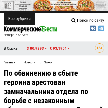
Все рубрики
Поиск по сайту
ПОЛИТИКА
Свежий выпуск
Медиа
ФИНАНСЫ
Четверг, 6 Августа
Кто есть кто
НЕДВИЖИМОСТЬ
В Омске:
$ 80,9293
€ 93,1901
Интервью
БИЗНЕС
Главная
→
Новости
→
Закон
Мнения
ОБЩЕСТВО
По обвинению в сбыте
Рейтинги
ЗАКОН
героина арестован
Блоги
НОВОСТИ КОМПАНИЙ
замначальника отдела по
Архив
ПРОИСШЕСТВИЯ
борьбе с незаконным