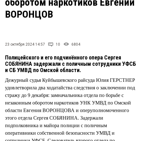
оборотом наркотиков Евгений
СТИЛЬ ЖИЗНИ
ВОРОНЦОВ
23 октября 2024 14:57
10
6804
Полицейского и его подчинённого опера Сергея
СОБЯНИНА задержали с поличным сотрудники УФСБ
и СБ УМВД по Омской области.
Дежурный судья Куйбышевского райсуда Юлия ГЕРСТНЕР
удовлетворила два ходатайства следствия о заключении под
стражу до 9 декабря: замначальника отдела по борьбе с
незаконным оборотом наркотиков УНК УМВД по Омской
области Евгения ВОРОНЦОВА и оперуполномоченного
этого отдела Сергея СОБЯНИНА. Задержали
подполковника и майора полиции с поличным
оперативники собственной безопасности УМВД и
сотрудники УФСБ. Следователь второго отдела по