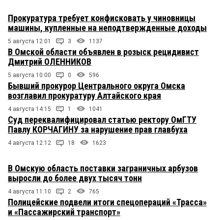
Прокуратура требует конфисковать у чиновницы
машины, купленные на неподтвержденные доходы
5 августа 12:01
3
1137
В Омской области объявлен в розыск рецидивист
Дмитрий ОЛЕННИКОВ
5 августа 10:00
0
596
Бывший прокурор Центрального округа Омска
возглавил прокуратуру Алтайского края
4 августа 14:15
1
1041
Суд переквалифицировал статью ректору ОмГТУ
Павлу КОРЧАГИНУ за нарушение прав главбуха
4 августа 12:12
18
1623
В Омскую область поставки заграничных арбузов
выросли до более двух тысяч тонн
4 августа 11:10
2
765
Полицейские подвели итоги спецопераций «Трасса»
и «Пассажирский транспорт»