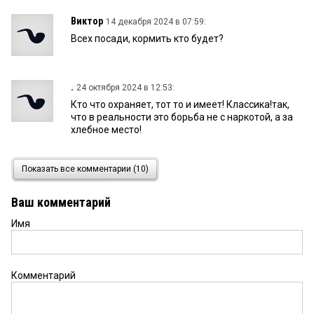
Виктор
14 декабря 2024 в 07:59:
Всех посади, кормить кто будет?
.
24 октября 2024 в 12:53:
Кто что охраняет, тот то и имеет! Классика!так,
что в реальности это борьба не с наркотой, а за
хлебное место!
Василий
24 октября 2024 в 08:49:
Показать все комментарии (10)
Какой-то неправильный заголовок для Омских
журналистов, надо так Сергея Собянина
Ваш комментарий
задержали сотрудники увд
Имя
Владимиров Сергей
23 октября 2024 в 22:01:
Почему не садят тех сотрудников из умвд кто
крышует банду Авдошина Славика и Скрипца?
Комментарий
Они же сотни Омичей и тысячи их членов семей
без квартир и жилья оставили. Они их кинули на
раз два три, с помощью оборотней в погонах и