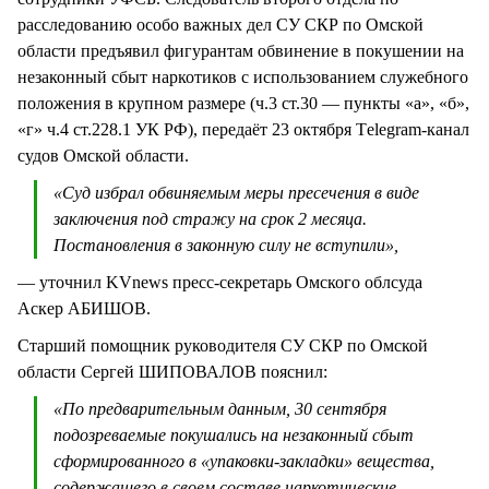
расследованию особо важных дел СУ СКР по Омской
области предъявил фигурантам обвинение в покушении на
незаконный сбыт наркотиков с использованием служебного
положения в крупном размере (ч.3 ст.30 — пункты «а», «б»,
«г» ч.4 ст.228.1 УК РФ), передаёт 23 октября Тelegram-канал
судов Омской области.
«Суд избрал обвиняемым меры пресечения в виде
заключения под стражу на срок 2 месяца.
Постановления в законную силу не вступили»,
— уточнил KVnews пресс-секретарь Омского облсуда
Аскер АБИШОВ.
Старший помощник руководителя СУ СКР по Омской
области Сергей ШИПОВАЛОВ пояснил:
«По предварительным данным, 30 сентября
подозреваемые покушались на незаконный сбыт
сформированного в «упаковки-закладки» вещества,
содержащего в своем составе наркотические