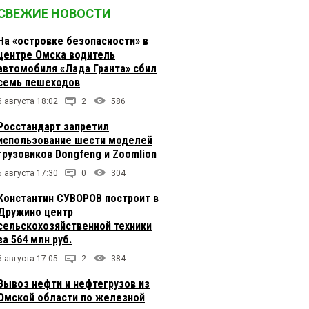
СВЕЖИЕ НОВОСТИ
На «островке безопасности» в
центре Омска водитель
автомобиля «Лада Гранта» сбил
семь пешеходов
6 августа 18:02
2
586
Росстандарт запретил
использование шести моделей
грузовиков Dongfeng и Zoomlion
6 августа 17:30
0
304
Константин СУВОРОВ построит в
Дружино центр
сельскохозяйственной техники
за 564 млн руб.
6 августа 17:05
2
384
Вывоз нефти и нефтегрузов из
Омской области по железной