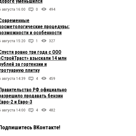
дороге уменьшился
6 августа 16:00
0
494
Современные
косметологические процедуры:
возможности и особенности
6 августа 15:20
1
327
Спустя ровно три года с ООО
«СтройТраст» взыскали 14 млн
рублей за гортензии и
тротуарную плитку
6 августа 14:39
4
459
Правительство РФ официально
разрешило продавать бензин
Евро-2 и Евро-3
6 августа 14:00
4
482
Подпишитесь ВКонтакте!