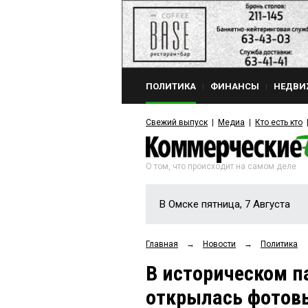
ПОЛИТИКА
ФИНАНСЫ
НЕДВИ
Свежий выпуск
Медиа
Кто есть кто
О том, что происходит на самом деле
В Омске пятница, 7 Августа
Главная
→
Новости
→
Политика
В историческом п
открылась фотов