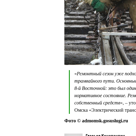
«
Ремонтный сезон уже подхо
трамвайного пути. Основные
8-й Восточной: это был один
нормативное состояние. Рем
собственный средств
», – у
Омска «Электрический тра
Фото © admomsk.gosuslugi.ru
Глазьев Константин