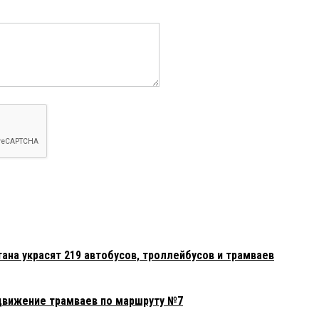
тана украсят 219 автобусов, троллейбусов и трамваев
движение трамваев по маршруту №7