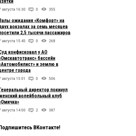
взятки
7 августа 16:30
0
355
Залы ожидания «Комфорт» на
двух вокзалах за семь месяцев
посетили 2,5 тысячи пассажиров
7 августа 15:45
0
268
Суд конфисковал у АО
«Омскавтотранс» бассейн
«Автомобилист» и землю в
центре города
7 августа 15:01
0
506
Генеральный директор покинул
женский волейбольный клуб
«Омичка»
7 августа 14:00
2
387
Подпишитесь ВКонтакте!