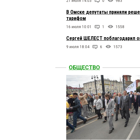
21 июля 14:03
0
983
В Омске депутаты приняли реше
тарифом
16 июля 10:01
1
1558
Сергей ШЕЛЕСТ поблагодарил ом
9 июля 18:04
6
1573
ОБЩЕСТВО