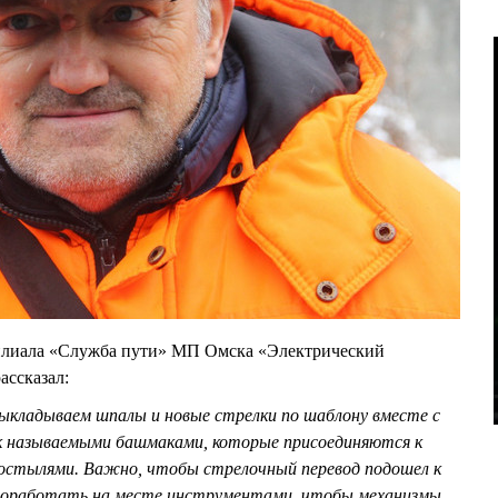
илиала «Служба пути» МП Омска «Электрический
ссказал:
ыкладываем шпалы и новые стрелки по шаблону вместе с
к называемыми башмаками, которые присоединяются к
остылями. Важно, чтобы стрелочный перевод подошел к
 поработать на месте инструментами, чтобы механизмы