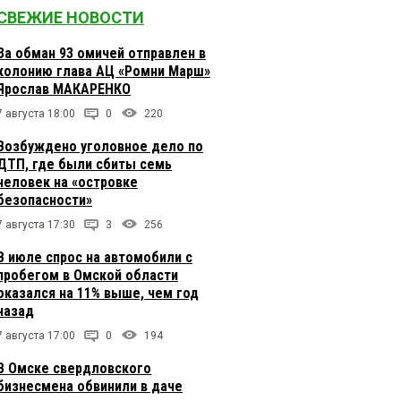
СВЕЖИЕ НОВОСТИ
За обман 93 омичей отправлен в
колонию глава АЦ «Ромни Марш»
Ярослав МАКАРЕНКО
7 августа 18:00
0
220
Возбуждено уголовное дело по
ДТП, где были сбиты семь
человек на «островке
безопасности»
7 августа 17:30
3
256
В июле спрос на автомобили с
пробегом в Омской области
оказался на 11% выше, чем год
назад
7 августа 17:00
0
194
В Омске свердловского
бизнесмена обвинили в даче