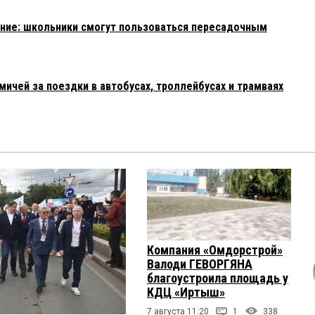
ние: школьники смогут пользоваться пересадочным
ичей за поездки в автобусах, троллейбусах и трамваях
Компания «Омдорстрой»
Валоди ГЕВОРГЯНА
благоустроила площадь у
КДЦ «Иртыш»
7 августа 11:20
1
338