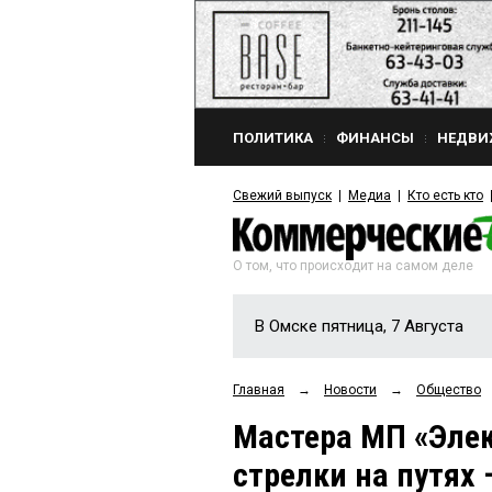
ПОЛИТИКА
ФИНАНСЫ
НЕДВИ
Свежий выпуск
Медиа
Кто есть кто
О том, что происходит на самом деле
В Омске пятница, 7 Августа
Главная
→
Новости
→
Общество
Мастера МП «Элек
стрелки на путях