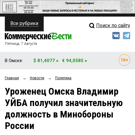
Все рубрики
Поиск по сайту
ПОЛИТИКА
Свежий выпуск
Медиа
ФИНАНСЫ
Пятница, 7 Августа
Кто есть кто
НЕДВИЖИМОСТЬ
В Омске:
$ 81,4077
€ 94,0585
Интервью
БИЗНЕС
Главная
→
Новости
→
Политика
Мнения
ОБЩЕСТВО
Уроженец Омска Владимир
Рейтинги
ЗАКОН
УЙБА получил значительную
Блоги
НОВОСТИ КОМПАНИЙ
должность в Минобороны
Архив
ПРОИСШЕСТВИЯ
России