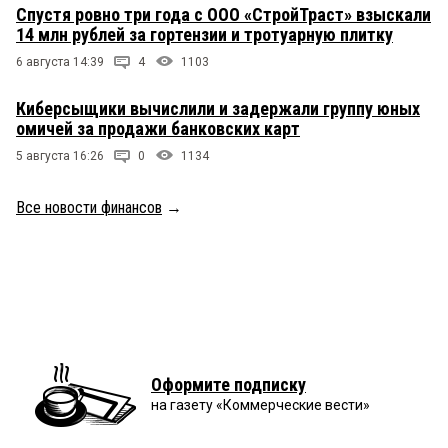
Спустя ровно три года с ООО «СтройТраст» взыскали
14 млн рублей за гортензии и тротуарную плитку
6 августа 14:39
4
1103
Киберсыщики вычислили и задержали группу юных
омичей за продажи банковских карт
5 августа 16:26
0
1134
Все новости финансов
→
Оформите подписку
на газету «Коммерческие вести»