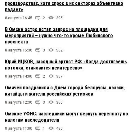
производствах, хотя спрос в их секторах объективно
падает»
8 августа 16:45
2
395
В Омске остро встал запрос на площадки для
мероприятий – нужно что-то кроме Любинского
проспекта
8 августа 15:30
3
562
Юрий ИЦКОВ, народный артист РФ: «Когда достигаешь
потолка, становится неинтересно»
8 августа 14:00
2
387
Омичей поздравили с Днем города белорусы, казахи,
китайцы и жители российских регионов
8 августа 12:30
3
350
Омское УФНС: наследники могут вернуть переплату по
налогам наследодателя
8 августа 11:00
1
480