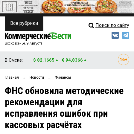
Все рубрики
Поиск по сайту
ПОЛИТИКА
Свежий выпуск
Медиа
ФИНАНСЫ
Воскресенье, 9 Августа
Кто есть кто
НЕДВИЖИМОСТЬ
В Омске:
$ 82,1665
€ 94,8366
Интервью
БИЗНЕС
Главная
→
Новости
→
Финансы
Мнения
ОБЩЕСТВО
ФНС обновила методические
Рейтинги
ЗАКОН
рекомендации для
Блоги
НОВОСТИ КОМПАНИЙ
исправления ошибок при
Архив
ПРОИСШЕСТВИЯ
кассовых расчётах