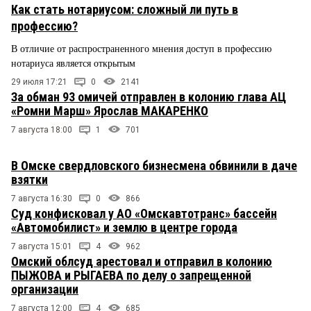
Как стать нотариусом: сложный ли путь в
профессию?
В отличие от распространенного мнения доступ в профессию
нотариуса является открытым
29 июля 17:21
0
2141
За обман 93 омичей отправлен в колонию глава АЦ
«Ромни Марш» Ярослав МАКАРЕНКО
7 августа 18:00
1
701
В Омске свердловского бизнесмена обвинили в даче
взятки
7 августа 16:30
0
866
Суд конфисковал у АО «Омскавтотранс» бассейн
«Автомобилист» и землю в центре города
7 августа 15:01
4
962
Омский облсуд арестовал и отправил в колонию
ПЫЖОВА и РЫГАЕВА по делу о запрещенной
организации
7 августа 12:00
4
685