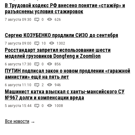
В Трудовой кодекс РФ внесено понятие «стажёр» и
разъяснены условия стажировок
7 августа 09:30
0
626
Сергею КОЗУБЕНКО продлили СИЗО до сентября
7 августа 09:00
10
1302
Росстандарт запретил использование шести
моделей грузовиков Dongfeng и Zoomlion
6 августа 17:30
0
856
ПУТИН подписал закон о новом продлении «гаражной
амнистии» ещё на пять лет
6 августа 11:10
2
946
Машинист катка взыскал с ханты-мансийского СУ
№967 долги и компенсации вреда
5 августа 15:44
0
1008
Все новости
→