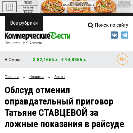
Все рубрики
Поиск по сайту
ПОЛИТИКА
Свежий выпуск
Медиа
ФИНАНСЫ
Воскресенье, 9 Августа
Кто есть кто
НЕДВИЖИМОСТЬ
В Омске:
$ 82,1665
€ 94,8366
Интервью
БИЗНЕС
Главная
→
Новости
→
Закон
Мнения
ОБЩЕСТВО
Облсуд отменил
Рейтинги
ЗАКОН
оправдательный приговор
Блоги
НОВОСТИ КОМПАНИЙ
Татьяне СТАВЦЕВОЙ за
Архив
ПРОИСШЕСТВИЯ
ложные показания в райсуде