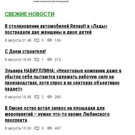
СВЕЖИЕ НОВОСТИ
В столкновении автомобилей Renault и «Лады»
пострадали две женщины и двое детей
8 августа 21:48
0
106
С Днем строителя!
8 августа 18:00
1
213
Эльвира НАБИУЛЛИНА: «Некоторые компании даже в
убыток себе пытаются удержать рабочую силу на
производствах, хотя спрос в их секторах объективно
падает»
8 августа 16:45
2
280
В Омске остро встал запрос на площадки для
мероприятий – нужно что-то кроме Любинского
проспекта
8 августа 15:30
0
447