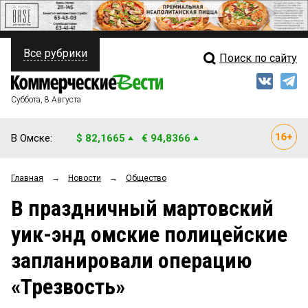
Все рубрики
Поиск по сайту
ПОЛИТИКА
Свежий выпуск
Медиа
ФИНАНСЫ
Суббота, 8 Августа
Кто есть кто
НЕДВИЖИМОСТЬ
В Омске:
$ 82,1665
€ 94,8366
Интервью
БИЗНЕС
Главная
→
Новости
→
Общество
Мнения
ОБЩЕСТВО
В праздничный мартовский
Рейтинги
ЗАКОН
уик-энд омские полицейские
Блоги
НОВОСТИ КОМПАНИЙ
запланировали операцию
Архив
ПРОИСШЕСТВИЯ
«Трезвость»