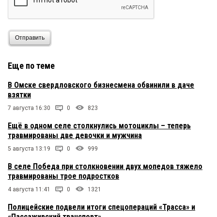
Отправить
Еще по теме
В Омске свердловского бизнесмена обвинили в даче
взятки
7 августа 16:30
0
823
Ещё в одном селе столкнулись мотоциклы – теперь
травмированы две девочки и мужчина
5 августа 13:19
0
999
В селе Победа при столкновении двух мопедов тяжело
травмированы трое подростков
4 августа 11:41
0
1321
Полицейские подвели итоги спецопераций «Трасса» и
«Пассажирский транспорт»