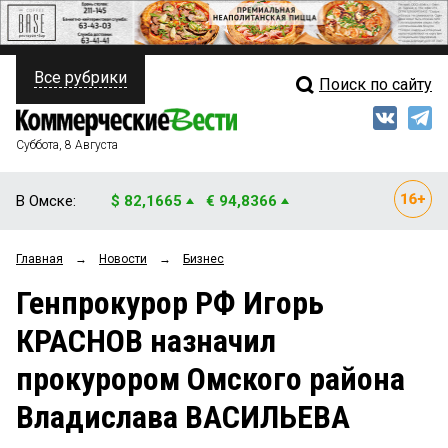
Все рубрики
Поиск по сайту
ПОЛИТИКА
Свежий выпуск
Медиа
ФИНАНСЫ
Суббота, 8 Августа
Кто есть кто
НЕДВИЖИМОСТЬ
В Омске:
$ 82,1665
€ 94,8366
Интервью
БИЗНЕС
Главная
→
Новости
→
Бизнес
Мнения
ОБЩЕСТВО
Генпрокурор РФ Игорь
Рейтинги
ЗАКОН
КРАСНОВ назначил
Блоги
НОВОСТИ КОМПАНИЙ
прокурором Омского района
Архив
ПРОИСШЕСТВИЯ
Владислава ВАСИЛЬЕВА