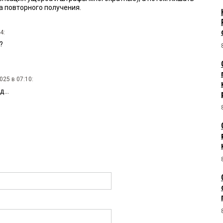
а повторного получения.
4:
?
025 в 07:10:
...
24:
за такие фокусы,а потом вышвыривать из России,лишая
 про прочие,,россияне" просто чемпионы мира по
м и ложным инвалидностям.