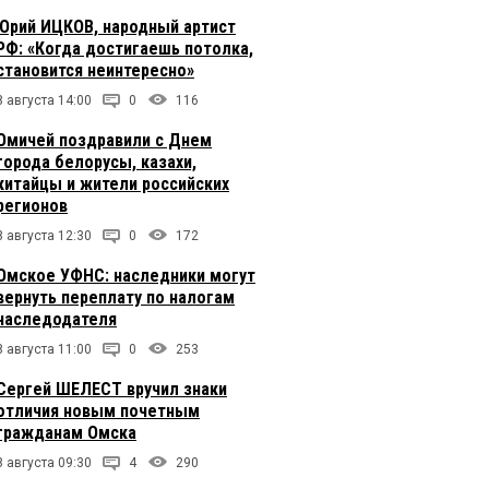
Юрий ИЦКОВ, народный артист
РФ: «Когда достигаешь потолка,
становится неинтересно»
8 августа 14:00
0
116
Омичей поздравили с Днем
города белорусы, казахи,
китайцы и жители российских
регионов
8 августа 12:30
0
172
Омское УФНС: наследники могут
вернуть переплату по налогам
наследодателя
8 августа 11:00
0
253
Сергей ШЕЛЕСТ вручил знаки
отличия новым почетным
гражданам Омска
8 августа 09:30
4
290