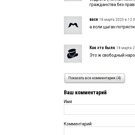
гражданства без прав
вася
18 марта 2025 в 12:0
а если цыган потрясти
Как это было
18 марта 2
Это ж свободный народ
Федя
17 марта 2025 в 18:
Показать все комментарии (4)
Сажать на червончик 
гражданства.Эти оглы
Ваш комментарий
несуществующим детя
Имя
Комментарий