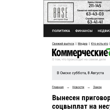
ПОЛИТИКА
ФИНАНСЫ
НЕДВИ
Свежий выпуск
Медиа
Кто есть кто
О том, что происходит на самом деле
В Омске суббота, 8 Августа
Главная
→
Новости
→
Закон
Вынесен приговор
соцвыплат на не