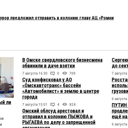
урор предложил отправить в колонию главу АЦ «Ромни
В Омске свердловского бизнесмена
Сергею
обвинили в даче взятки
до сен
7 августа 16:30
0
709
7 августа
Суд конфисковал у АО
Росста
«Омскавтотранс» бассейн
исполь
«Автомобилист» и землю в центре
грузов
города
6 августа
ый ли
ПУТИН 
7 августа 15:01
4
824
Омский облсуд арестовал и
продле
отправил в колонию ПЫЖОВА и
ещё на
ия
РЫГАЕВА по делу о запрещенной
я
6 августа
организации