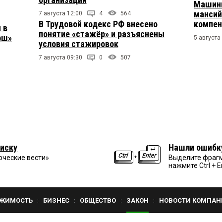
Машини
мансий
7 августа 12:00
4
564
В Трудовой кодекс РФ внесено
компен
 в
понятие «стажёр» и разъяснены
рш»
5 августа
условия стажировок
7 августа 09:30
0
507
иску
Нашли ошибк
рческие вести»
Выделите фрагм
нажмите Ctrl + E
ЖИМОСТЬ
БИЗНЕС
ОБЩЕСТВО
ЗАКОН
НОВОСТИ КОМПАН