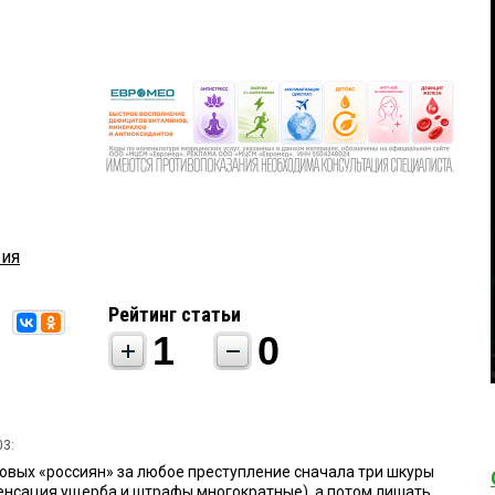
бия
Рейтинг статьи
1
0
03:
новых «россиян» за любое преступление сначала три шкуры
енсация ущерба и штрафы многократные), а потом лишать