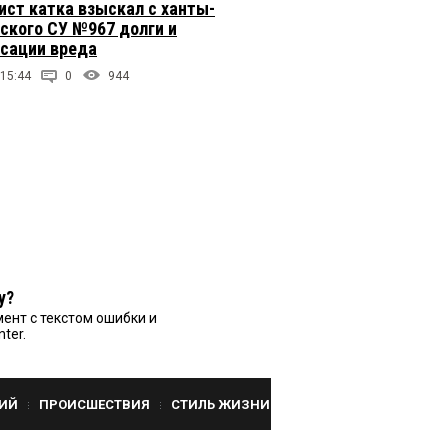
ст катка взыскал с ханты-
ского СУ №967 долги и
сации вреда
 15:44
0
944
у?
ент с текстом ошибки и
nter.
ИЙ
ПРОИСШЕСТВИЯ
СТИЛЬ ЖИЗНИ