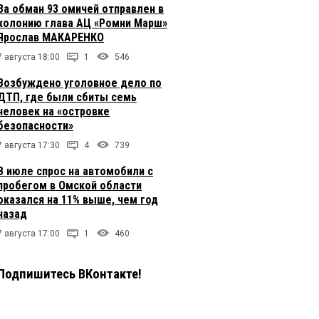
За обман 93 омичей отправлен в
колонию глава АЦ «Ромни Марш»
Ярослав МАКАРЕНКО
7 августа 18:00
1
546
Возбуждено уголовное дело по
ДТП, где были сбиты семь
человек на «островке
безопасности»
7 августа 17:30
4
739
В июле спрос на автомобили с
пробегом в Омской области
оказался на 11% выше, чем год
назад
7 августа 17:00
1
460
Подпишитесь ВКонтакте!