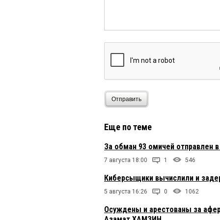
Отправить
Еще по теме
За обман 93 омичей отправлен 
7 августа 18:00
1
546
Киберсыщики вычислили и задер
5 августа 16:26
0
1062
Осуждены и арестованы за афер
Азамат ХАМЗИН