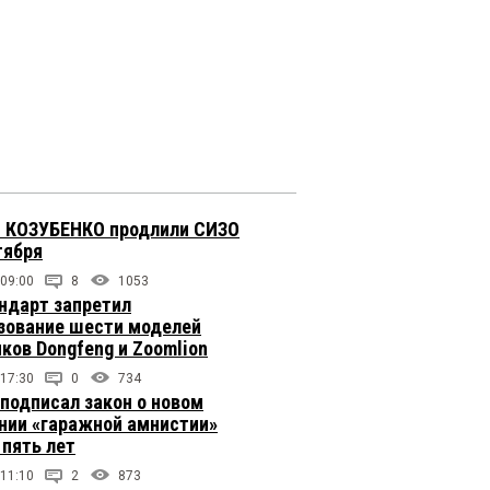
 КОЗУБЕНКО продлили СИЗО
тября
 09:00
8
1053
ндарт запретил
зование шести моделей
иков Dongfeng и Zoomlion
 17:30
0
734
подписал закон о новом
нии «гаражной амнистии»
 пять лет
 11:10
2
873