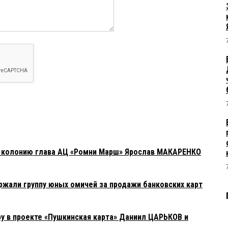
в колонию глава АЦ «Ромни Марш» Ярослав МАКАРЕНКО
жали группу юных омичей за продажи банковских карт
у в проекте «Пушкинская карта» Даниил ЦАРЬКОВ и