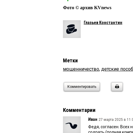
Фото © архив KVnews
Глазьев Константин
Метки
мошенничество
,
детские посо
Комментировать
Комментарии
Иван
27 марта 2025 в 11:
Федя, согласен. Всех 
содрать (полная комп