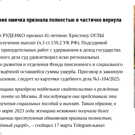
ния омичка признала полностью и частично вернула
вел РУДЕНКО признал 41-летнюю Христину ОГЛЫ
лучении выплат (ч.3 ст.159.2 УК РФ). Подсудимой
а принудительных работ с удержанием в доход государства
вного дела суд удовлетворил иски региональных
о развития и отделения Фонда пенсионного и социального
суждённой оставшейся суммы ущерба. Приговор в законную
алован, следует из карточки судебного дела №1-104/2025.
нщина приобрела поддельное свидетельство о рождении
о почте из Москвы. В последующем она представила эти
учения социальных пособий и выплат. Таким образом, в
по март 2023 года женщина незаконно получила более
ершении преступления обвиняемая признала полностью,
нённый ущерб
», – сообщил 17 марта Тelegram-канал
.