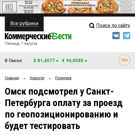
Все рубрики
Поиск по сайту
ПОЛИТИКА
Свежий выпуск
Медиа
ФИНАНСЫ
Пятница, 7 Августа
Кто есть кто
НЕДВИЖИМОСТЬ
В Омске:
$ 81,4077
€ 94,0585
Интервью
БИЗНЕС
Главная
→
Новости
→
Политика
Мнения
ОБЩЕСТВО
Омск подсмотрел у Санкт-
Рейтинги
ЗАКОН
Петербурга оплату за проезд
Блоги
НОВОСТИ КОМПАНИЙ
по геопозиционированию и
Архив
ПРОИСШЕСТВИЯ
будет тестировать