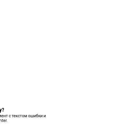
у?
ент с текстом ошибки и
nter.