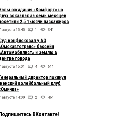
Залы ожидания «Комфорт» на
двух вокзалах за семь месяцев
посетили 2,5 тысячи пассажиров
7 августа 15:45
1
341
Суд конфисковал у АО
«Омскавтотранс» бассейн
«Автомобилист» и землю в
центре города
7 августа 15:01
4
611
Генеральный директор покинул
женский волейбольный клуб
«Омичка»
7 августа 14:00
2
461
Подпишитесь ВКонтакте!