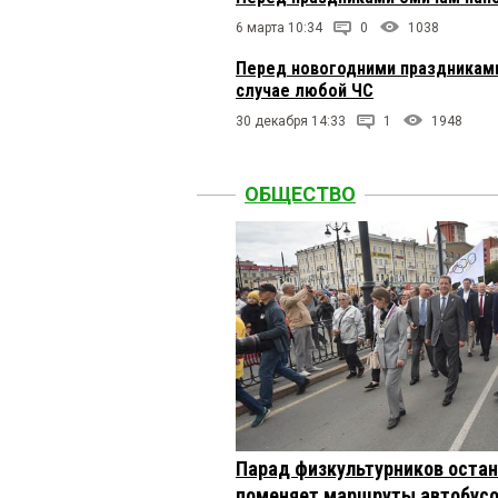
6 марта 10:34
0
1038
Перед новогодними праздниками
случае любой ЧС
30 декабря 14:33
1
1948
ОБЩЕСТВО
Парад физкультурников остан
поменяет маршруты автобусо