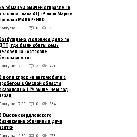
За обман 93 омичей отправлен в
колонию глава АЦ «Ромни Марш»
Ярослав МАКАРЕНКО
7 августа 18:00
0
336
Возбуждено уголовное дело по
ДТП, где были сбиты семь
человек на «островке
безопасности»
7 августа 17:30
3
421
В июле спрос на автомобили с
пробегом в Омской области
оказался на 11% выше, чем год
назад
7 августа 17:00
0
264
В Омске свердловского
бизнесмена обвинили в даче
взятки
7 августа 16:30
0
473