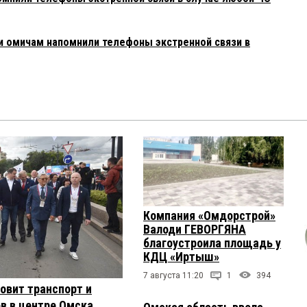
 омичам напомнили телефоны экстренной связи в
Компания «Омдорстрой»
Валоди ГЕВОРГЯНА
благоустроила площадь у
КДЦ «Иртыш»
7 августа 11:20
1
394
овит транспорт и
в в центре Омска