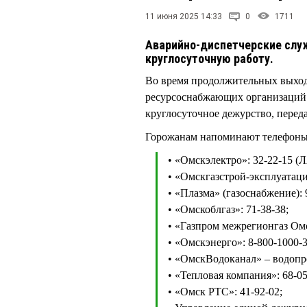
11 июня 2025 14:33
0
1711
Аварийно-диспетчерские слу
круглосуточную работу.
Во время продолжительных выход
ресурсоснабжающих организаций 
круглосуточное дежурство, перед
Горожанам напоминают телефоны
• «Омскэлектро»: 32-22-15 (
• «Омскгазстрой-эксплуатаци
• «Плазма» (газоснабжение): 
• «Омскоблгаз»: 71-38-38;
• «Газпром межрегионгаз Омс
• «Омскэнерго»: 8-800-1000-3
• «ОмскВодоканал» – водопров
• «Тепловая компания»: 68-05
• «Омск РТС»: 41-92-02;