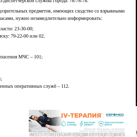
-диспетчерской службы города: 78-78-78.
дозрительных предметов, имеющих сходство со взрывными
пасами, нужно незамедлительно информировать:
ласти: 23-30-00;
ку: 79-22-00 или 02.
 спасения МЧС – 101;
;
ренных оперативных служб – 112.