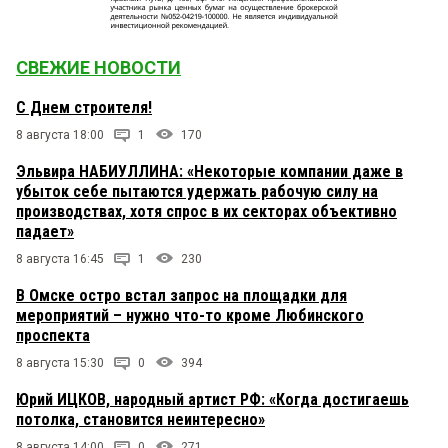
саморекламы
надо же
СВЕЖИЕ НОВОСТИ
12 июня 2025 в 14:26:
Ни с чьими доводами не соглашается, ну, а сам
С Днем строителя!
ни [*****] не делает. Только бла-бла-бла.
8 августа 18:00
1
170
Эльвира НАБИУЛЛИНА: «Некоторые компании даже в
убыток себе пытаются удержать рабочую силу на
производствах, хотя спрос в их секторах объективно
падает»
8 августа 16:45
1
230
В Омске остро встал запрос на площадки для
мероприятий – нужно что-то кроме Любинского
проспекта
8 августа 15:30
0
394
Юрий ИЦКОВ, народный артист РФ: «Когда достигаешь
потолка, становится неинтересно»
8 августа 14:00
0
271