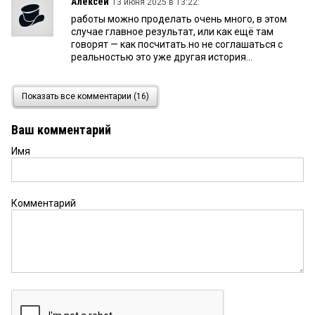
Алексей
13 июня 2025 в 13:22:
работы можно проделать очень много, в этом
случае главное результат, или как ещё там
говорят — как посчитать.но не соглашаться с
реальностью это уже другая история...
Омич
13 июня 2025 в 11:04:
Показать все комментарии (16)
Феерический.....
Ваш комментарий
Имя
Ностро
13 июня 2025 в 09:48:
Зачем тереть комменты, если все знают про
уголовное дело Колесника?
Комментарий
а молодежь подкачала
13 июня 2025 в 08:31:
выходит зря старались--статус молодежной
столицы выбивали
Ом
13 июня 2025 в 08:21:
Зарплата, экология, отсутствие бесплатной