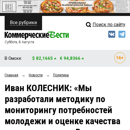
Все рубрики
Поиск по сайту
ПОЛИТИКА
Свежий выпуск
Медиа
ФИНАНСЫ
Суббота, 8 Августа
Кто есть кто
НЕДВИЖИМОСТЬ
В Омске:
$ 82,1665
€ 94,8366
Интервью
БИЗНЕС
Главная
→
Новости
→
Политика
Мнения
ОБЩЕСТВО
Иван КОЛЕСНИК: «Мы
Рейтинги
ЗАКОН
разработали методику по
Блоги
НОВОСТИ КОМПАНИЙ
мониторингу потребностей
Архив
ПРОИСШЕСТВИЯ
молодежи и оценке качества