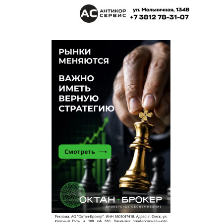
чиновники действительно искренне так думают,
что молодёжь только и ждёт того, что на
выходные и праздники, наконец-то перекроют
движение на улице Ленина и тогда, они смогут
вдоволь наесться шаурмы и шашлыка? Вы это
сёрьёзно, или держите лицо на похоронах целого
региона, где нет жилья и нормально
оплачиваемой работы, а молодёжь теперь не та,
о которой писал Островский в романе «Как
закалялась сталь», и такой уже не будет.
Омичка
12 июня 2025 в 16:31:
Кто этот Колесник? Что он делает? Что хорошего
слелал дня региона? У нас нормальная
молодежь. И как любая другая думает в свои
брак годы о том, о чем думал и товарищ
Колесник, который явно не про завод мечтал и не
на заводе работает
про молодежь не знаю
12 июня 2025 в 15:05:
а вот чиновники заняты фестивалями
выставками награждениями.... в общем всем тем
где реальной работы нет зато есть много