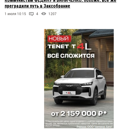
Коммунистам ФЕДИНУ и ВИНИЧЕНКО, похоже, все же
преградили путь в Заксобрание
Подопытный омич
12 июня 2025 в 22:05:
1 июля 10:15
4
1207
Все они понимают. Но сделать ничего не в
состоянии. Кроме рисовки красивых цифр. На их
месте никто из вас ничего не сможет сделать.
Штурвал совсем в другом месте.
Федя
12 июня 2025 в 20:50:
Вылизывают друг друга без стеснения до
самозабвения.:(((()))))
киви
12 июня 2025 в 19:05:
А ведь грустно это, что молодежь не волнует
проблема работы и мер поддержки. Это значит,
что не важна им работа и зарплата — они и с
малой зарплатой проживут, на шее у родителей.
А досуг важен, словно они богатые старики...
дервиш
12 июня 2025 в 17:34:
Кто про что, а вшивый про баню, вот эти