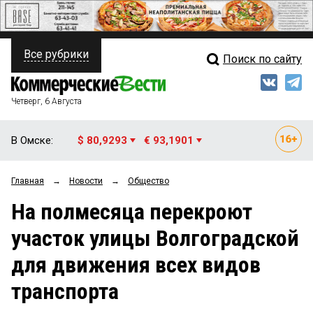
Все рубрики
Поиск по сайту
ПОЛИТИКА
Свежий выпуск
Медиа
ФИНАНСЫ
Четверг, 6 Августа
Кто есть кто
НЕДВИЖИМОСТЬ
В Омске:
$ 80,9293
€ 93,1901
Интервью
БИЗНЕС
Главная
→
Новости
→
Общество
Мнения
ОБЩЕСТВО
На полмесяца перекроют
Рейтинги
ЗАКОН
участок улицы Волгоградской
Блоги
НОВОСТИ КОМПАНИЙ
для движения всех видов
Архив
ПРОИСШЕСТВИЯ
транспорта