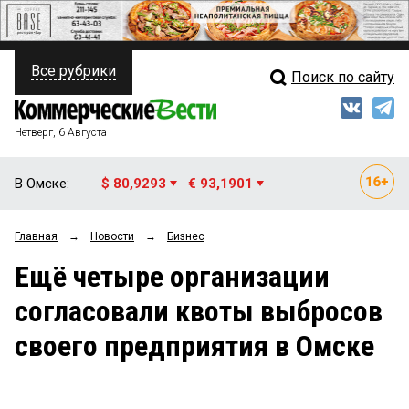
Все рубрики
Поиск по сайту
ПОЛИТИКА
Свежий выпуск
Медиа
ФИНАНСЫ
Четверг, 6 Августа
Кто есть кто
НЕДВИЖИМОСТЬ
В Омске:
$ 80,9293
€ 93,1901
Интервью
БИЗНЕС
Главная
→
Новости
→
Бизнес
Мнения
ОБЩЕСТВО
Ещё четыре организации
Рейтинги
ЗАКОН
согласовали квоты выбросов
Блоги
НОВОСТИ КОМПАНИЙ
своего предприятия в Омске
Архив
ПРОИСШЕСТВИЯ