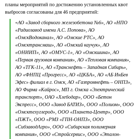
планы мероприятий по достижению установленных квот
выбросов согласованы для 46 предприятий:
«
АО «Завод сборного железобетона №6», АО «НПО
«Радиозавод имени А.С. Попова», АО
«ОмскВодоканал», АО «Омские РТС», АО
«Омсктрансмаш», АО «Омский каучук», АО
«ОНИИП», АО «ОМУС-1», АО «Омскшина», АО
«Первая грузовая компания», АО «Тепловая компания»,
АО «ТГК-11», АО «Транснефть – Западная Сибирь»,
АО «ФНПЦ «Прогресс», АО «ЦКБА», АО «АБ ИнБев
Эфес» филиал в г. Омск, АО «Газпромнефть – ОНПЗ»,
АО Фирма «Кайрос», МП г. Омска «Электрический
транспорт», ОАО «Хлебодар», ООО «Бетон
Экспресс», ООО «Завод БАТИЗ», ООО «Полиом», ООО
«Омсктехуглерод», ООО «Планета-Центр», ООО
«ПЖТ», ООО «РМЗ «ГПН-ОНПЗ», ООО
«СибзаводАгро», ООО «Сибирская полимерная
компания», ООО «Стройсервис», ООО «Эталон-