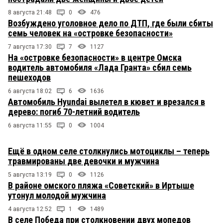
8 августа 21:48
0
476
Возбуждено уголовное дело по ДТП, где были сбиты
семь человек на «островке безопасности»
7 августа 17:30
7
1127
На «островке безопасности» в центре Омска
водитель автомобиля «Лада Гранта» сбил семь
пешеходов
6 августа 18:02
6
1636
Автомобиль Hyundai вылетел в кювет и врезался в
дерево: погиб 70-летний водитель
6 августа 11:55
0
1004
Ещё в одном селе столкнулись мотоциклы – теперь
травмированы две девочки и мужчина
5 августа 13:19
0
1126
В районе омского пляжа «Советский» в Иртыше
утонул молодой мужчина
4 августа 12:52
1
1489
В селе Победа при столкновении двух мопедов