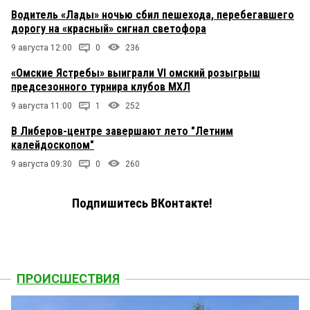
Водитель «Лады» ночью сбил пешехода, перебегавшего
дорогу на «красный» сигнал светофора
9 августа 12:00
0
236
«Омские Ястребы» выиграли VI омский розыгрыш
предсезонного турнира клубов МХЛ
9 августа 11:00
1
252
В Либеров-центре завершают лето "Летним
калейдоскопом"
9 августа 09:30
0
260
Подпишитесь ВКонтакте!
ПРОИСШЕСТВИЯ