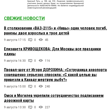
СВЕЖИЕ НОВОСТИ
В столкновении «ВАЗ-2115» и «Нивы» один человек погиб,
ранены двое взрослых и трое детей
9 августа 17:15
0
45
Елизавета КРИВОЩЕКОВА: Для Москвы все праздники
едины
9 августа 16:30
0
116
Провал-шоу от Игоря ДОРОХИНА: «Сотрудница аэропорта
совершенно серьезно спросила: «С какой целью вы
привезли в Канаду мертвую рыбу?»
9 августа 15:00
0
240
Омск и Могилев укрепили сотрудничество подписанием
дорожной карты
9 августа 13:30
0
227