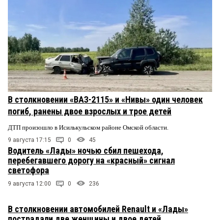
В столкновении «ВАЗ-2115» и «Нивы» один человек
погиб, ранены двое взрослых и трое детей
ДТП произошло в Исилькульском районе Омской области.
9 августа 17:15
0
45
Водитель «Лады» ночью сбил пешехода,
перебегавшего дорогу на «красный» сигнал
светофора
9 августа 12:00
0
236
В столкновении автомобилей Renault и «Лады»
пострадали две женщины и двое детей