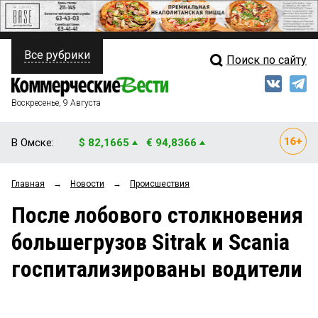
Все рубрики
Поиск по сайту
ПОЛИТИКА
Свежий выпуск
Медиа
ФИНАНСЫ
Воскресенье, 9 Августа
Кто есть кто
НЕДВИЖИМОСТЬ
В Омске:
$ 82,1665
€ 94,8366
Интервью
БИЗНЕС
Главная
→
Новости
→
Происшествия
Мнения
ОБЩЕСТВО
После лобового столкновения
Рейтинги
ЗАКОН
большегрузов Sitrak и Scania
Блоги
НОВОСТИ КОМПАНИЙ
госпитализированы водители
Архив
ПРОИСШЕСТВИЯ