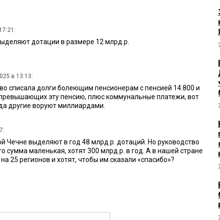
17:21:
ыделяют дотации в размере 12 млрд.р.
025 в 13:13:
во списала долги болеющим пенсионерам с пенсией 14.800 и
превышающих эту пенсию, плюс коммунальные платежи, вот
гда другие воруют миллиардами.
7:
ой Чечне выделяют в год 48 млрд.р. дотаций. Но руководство
то сумма маленькая, хотят 300 млрд.р. в год. А в нашей стране
на 25 регионов и хотят, чтобы им сказали «спасибо»?