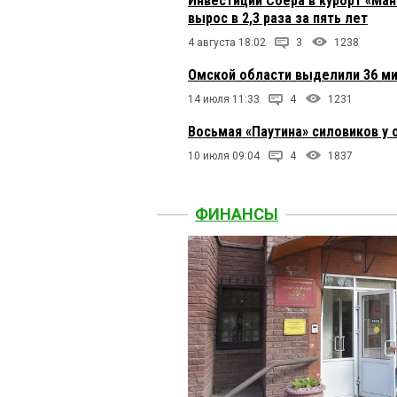
Инвестиции Сбера в курорт «Ман
вырос в 2,3 раза за пять лет
4 августа 18:02
3
1238
Омской области выделили 36 м
14 июля 11:33
4
1231
Восьмая «Паутина» силовиков у
10 июля 09:04
4
1837
ФИНАНСЫ