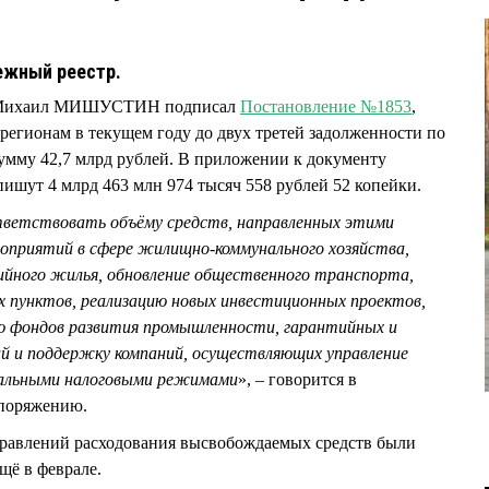
нежный реестр.
РФ Михаил МИШУСТИН подписал
Постановление №1853
,
регионам в текущем году до двух третей задолженности по
мму 42,7 млрд рублей. В приложении к документу
пишут 4 млрд 463 млн 974 тысяч 558 рублей 52 копейки.
тветствовать объёму средств, направленных этими
роприятий в сфере жилищно-коммунального хозяйства,
рийного жилья, обновление общественного транспорта,
х пунктов, реализацию новых инвестиционных проектов,
ю фондов развития промышленности, гарантийных и
й и поддержку компаний, осуществляющих управление
альными налоговыми режимами
», – говорится в
споряжению.
правлений расходования высвобождаемых средств были
щё в феврале.