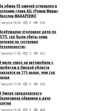
За обман 93 омичей отправлен в
колонию глава АЦ «Ромни Марш»
Ярослав МАКАРЕНКО
7 августа 18:00
0
333
Возбуждено уголовное дело по
ДТП, где были сбиты семь
человек на «островке
безопасности»
7 августа 17:30
3
412
В июле спрос на автомобили с
пробегом в Омской области
оказался на 11% выше, чем год
назад
7 августа 17:00
0
260
В Омске свердловского
бизнесмена обвинили в даче
взятки
7 августа 16:30
0
468