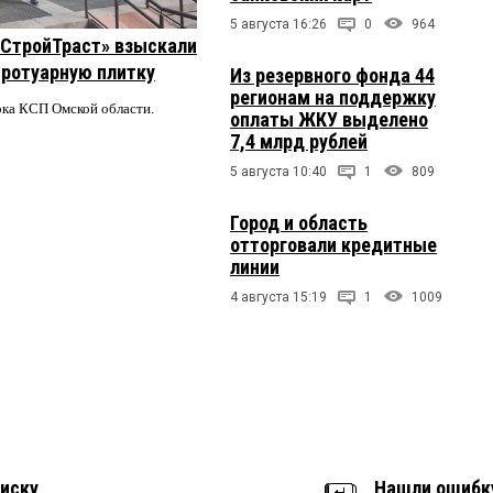
5 августа 16:26
0
964
 «СтройТраст» взыскали
 тротуарную плитку
Из резервного фонда 44
регионам на поддержку
ерка КСП Омской области.
оплаты ЖКУ выделено
7,4 млрд рублей
5 августа 10:40
1
809
Город и область
отторговали кредитные
линии
4 августа 15:19
1
1009
иску
Нашли ошибк