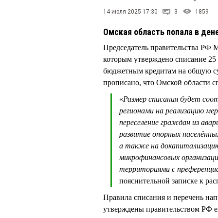
14 июля 2025 17:30
3
1859
Омская область попала в де
Председатель правительства 
которым утверждено списание 25 
бюджетным кредитам на общую су
прописано, что Омской области с
«
Размер списания будет соо
регионами на реализацию ме
переселение граждан из ава
развитие опорных населённы
а также на докапитализаци
микрофинансовых организаци
территориями с преференци
пояснительной записке к ра
Правила списания и перечень на
утверждены правительством РФ е