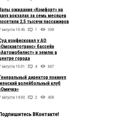
Залы ожидания «Комфорт» на
двух вокзалах за семь месяцев
посетили 2,5 тысячи пассажиров
7 августа 15:45
1
338
Суд конфисковал у АО
«Омскавтотранс» бассейн
«Автомобилист» и землю в
центре города
7 августа 15:01
4
607
Генеральный директор покинул
женский волейбольный клуб
«Омичка»
7 августа 14:00
2
458
Подпишитесь ВКонтакте!