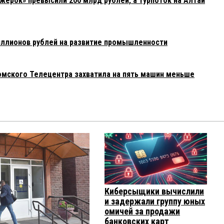
жерок» превысили 200 млрд рублей, а турпоток на Алтай
иллионов рублей на развитие промышленности
 омского Телецентра захватила на пять машин меньше
Киберсыщики вычислили
и задержали группу юных
омичей за продажи
банковских карт