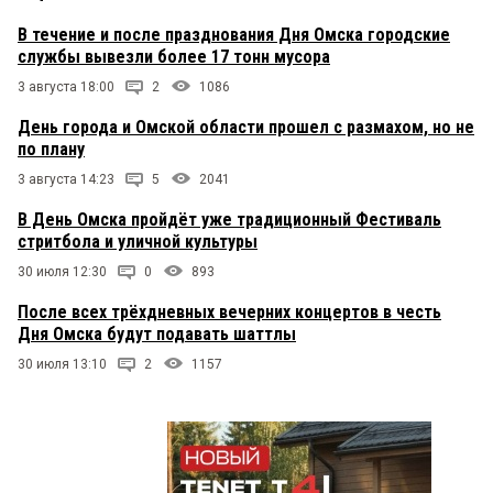
В течение и после празднования Дня Омска городские
службы вывезли более 17 тонн мусора
3 августа 18:00
2
1086
День города и Омской области прошел с размахом, но не
по плану
3 августа 14:23
5
2041
В День Омска пройдёт уже традиционный Фестиваль
стритбола и уличной культуры
30 июля 12:30
0
893
После всех трёхдневных вечерних концертов в честь
Дня Омска будут подавать шаттлы
30 июля 13:10
2
1157