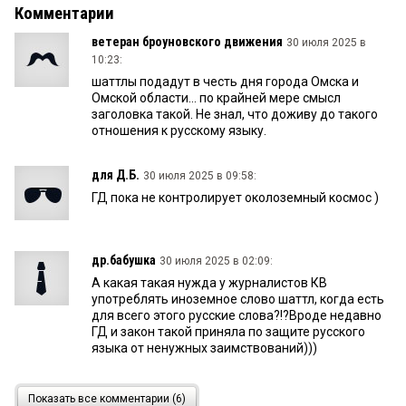
Комментарии
ветеран броуновского движения
30 июля 2025 в
10:23:
шаттлы подадут в честь дня города Омска и
Омской области... по крайней мере смысл
заголовка такой. Не знал, что доживу до такого
отношения к русскому языку.
для Д.Б.
30 июля 2025 в 09:58:
ГД пока не контролирует околоземный космос )
др.бабушка
30 июля 2025 в 02:09:
А какая такая нужда у журналистов КВ
употреблять иноземное слово шаттл, когда есть
для всего этого русские слова?!?Вроде недавно
ГД и закон такой приняла по защите русского
языка от ненужных заимствований)))
Цитата
30 июля 2025 в 00:44:
Показать все комментарии (6)