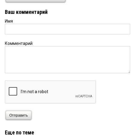
«В устах разомлевших туристов грубое слово
«первач» звучало нежно и заманчиво.»
Ваш комментарий
Имя
Федя
29 июля 2025 в 20:46:
Формулировка,,подадут" даст возможность
плебсу считать себя барьями.:))))
Комментарий
Как это было
29 июля 2025 в 20:34:
Автобусы подадут, транспорт... Шаттлы, тьфу,
заголовок вам вбок! Ещё бы пьяных не сажали.
Отправить
Еще по теме