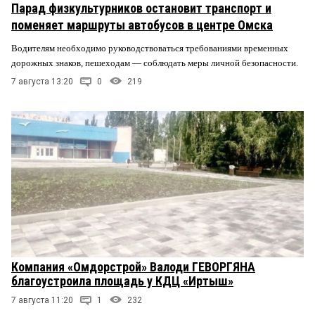
Парад физкультурников остановит транспорт и
поменяет маршруты автобусов в центре Омска
Водителям необходимо руководствоваться требованиями временных
дорожных знаков, пешеходам — соблюдать меры личной безопасности.
7 августа 13:20
0
219
Компания «Омдорстрой» Валоди ГЕВОРГЯНА
благоустроила площадь у КДЦ «Иртыш»
7 августа 11:20
1
232