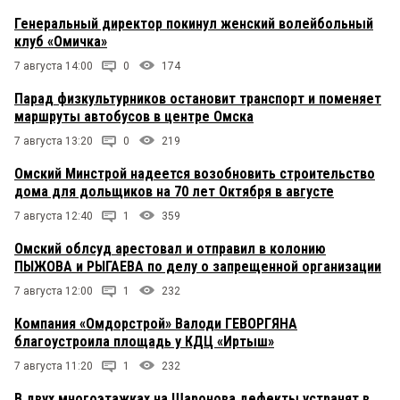
Генеральный директор покинул женский волейбольный
клуб «Омичка»
7 августа 14:00
0
174
Парад физкультурников остановит транспорт и поменяет
маршруты автобусов в центре Омска
7 августа 13:20
0
219
Омский Минстрой надеется возобновить строительство
дома для дольщиков на 70 лет Октября в августе
7 августа 12:40
1
359
Омский облсуд арестовал и отправил в колонию
ПЫЖОВА и РЫГАЕВА по делу о запрещенной организации
7 августа 12:00
1
232
Компания «Омдорстрой» Валоди ГЕВОРГЯНА
благоустроила площадь у КДЦ «Иртыш»
7 августа 11:20
1
232
В двух многоэтажках на Шаронова дефекты устранят в