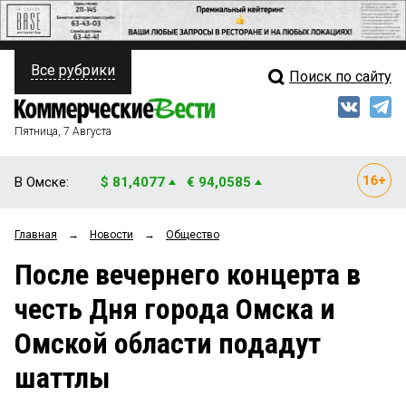
Все рубрики
Поиск по сайту
ПОЛИТИКА
Свежий выпуск
Медиа
ФИНАНСЫ
Пятница, 7 Августа
Кто есть кто
НЕДВИЖИМОСТЬ
В Омске:
$ 81,4077
€ 94,0585
Интервью
БИЗНЕС
Главная
→
Новости
→
Общество
Мнения
ОБЩЕСТВО
После вечернего концерта в
Рейтинги
ЗАКОН
честь Дня города Омска и
Блоги
НОВОСТИ КОМПАНИЙ
Омской области подадут
Архив
ПРОИСШЕСТВИЯ
шаттлы