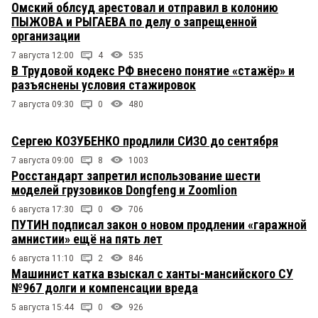
Омский облсуд арестовал и отправил в колонию
ПЫЖОВА и РЫГАЕВА по делу о запрещенной
организации
7 августа 12:00
4
535
В Трудовой кодекс РФ внесено понятие «стажёр» и
разъяснены условия стажировок
7 августа 09:30
0
480
Сергею КОЗУБЕНКО продлили СИЗО до сентября
7 августа 09:00
8
1003
Росстандарт запретил использование шести
моделей грузовиков Dongfeng и Zoomlion
6 августа 17:30
0
706
ПУТИН подписал закон о новом продлении «гаражной
амнистии» ещё на пять лет
6 августа 11:10
2
846
Машинист катка взыскал с ханты-мансийского СУ
№967 долги и компенсации вреда
5 августа 15:44
0
926