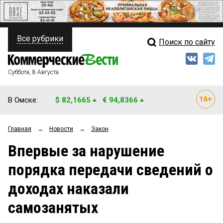
Все рубрики
Поиск по сайту
ПОЛИТИКА
Свежий выпуск
Медиа
ФИНАНСЫ
Суббота, 8 Августа
Кто есть кто
НЕДВИЖИМОСТЬ
В Омске:
$ 82,1665
€ 94,8366
Интервью
БИЗНЕС
Главная
→
Новости
→
Закон
Мнения
ОБЩЕСТВО
Впервые за нарушение
Рейтинги
ЗАКОН
порядка передачи сведений о
Блоги
НОВОСТИ КОМПАНИЙ
доходах наказали
Архив
ПРОИСШЕСТВИЯ
самозанятых