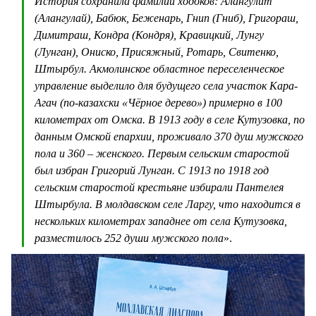
История сохранила фамилии ходоков: Алангулит
(Алангулай), Бабюк, Беженарь, Гнип (Гниб), Григораш,
Димитраш, Кондра (Кондря), Кравицкий, Лунгу
(Лунган), Ониско, Присяжный, Ротарь, Свитенко,
Штырбул. Акмолинское областное переселенческое
управление выделило для будущего села участок Кара-
Агач (по-казахски «Чёрное дерево») примерно в 100
километрах от Омска. В 1913 году в селе Кутузовка, по
данным Омской епархии, проживало 370 душ мужского
пола и 360 – женского. Первым сельским старостой
был избран Григорий Лунган. С 1913 по 1918 год
сельским старостой крестьяне избирали Пантелея
Штырбула. В молдавском селе Ларгу, что находится в
нескольких километрах западнее от села Кутузовка,
разместилось 252 души мужского пола
».