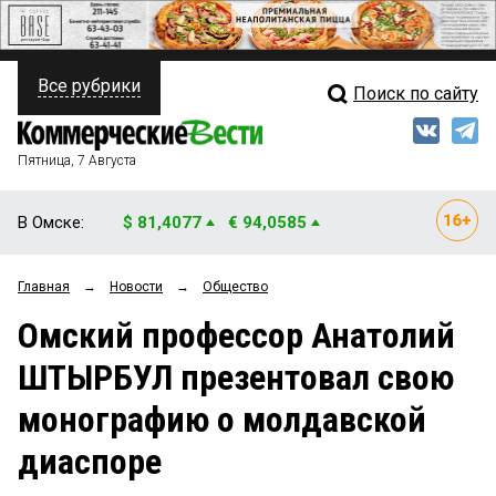
Все рубрики
Поиск по сайту
ПОЛИТИКА
Свежий выпуск
Медиа
ФИНАНСЫ
Пятница, 7 Августа
Кто есть кто
НЕДВИЖИМОСТЬ
В Омске:
$ 81,4077
€ 94,0585
Интервью
БИЗНЕС
Главная
→
Новости
→
Общество
Мнения
ОБЩЕСТВО
Омский профессор Анатолий
Рейтинги
ЗАКОН
ШТЫРБУЛ презентовал свою
Блоги
НОВОСТИ КОМПАНИЙ
монографию о молдавской
Архив
ПРОИСШЕСТВИЯ
диаспоре