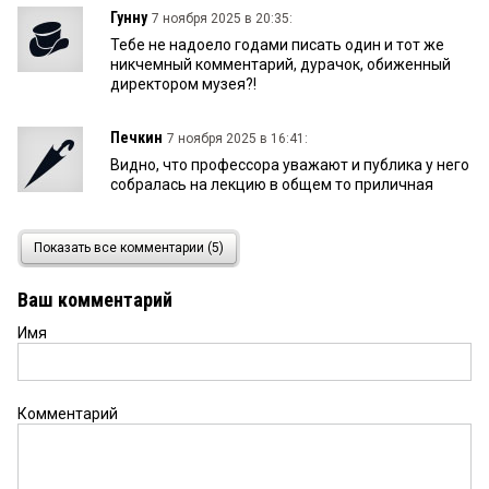
Гунну
7 ноября 2025 в 20:35:
Тебе не надоело годами писать один и тот же
никчемный комментарий, дурачок, обиженный
директором музея?!
Печкин
7 ноября 2025 в 16:41:
Видно, что профессора уважают и публика у него
собралась на лекцию в общем то приличная
Гунн
7 ноября 2025 в 13:27:
Показать все комментарии (5)
Вот! Видна настоящая и по делу работа
Историка! Не то, что книжная ересь в местном
Ваш комментарий
краеведческом музее. Книгу пишет историк,
выставку делает музейник! Так быть должно
Имя
ДЖОКЕР
6 ноября 2025 в 20:06:
Ну да, на злобу дня! Нам же мало проблем, в
Комментарий
мухосранске, видать, других новостей нету.