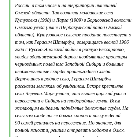
России, в том числе и на территории нынешней
Омской области. Так возникли молдавские сёла
Кутузовка (1908) и Ларга (1909) в Борисовской волости
Омского уезда (ныне Шербакульский район Омской
области). Кутузовское сельское предание повествует о
том, как Герасим Штырбул, возвращаясь весной 1906
года с Русско-Японской войны в родную Бессарабию,
увидел вдоль железной дороги необъятные просторы
чернозёмных полей юга Западной Сибири и большие
необмолоченные скирды прошлогоднего хлеба.
Вернувшись в родное село, Герасим Штырбул
рассказал землякам об увиденном. Вскоре крестьяне
села Черлена-Маре узнали, что вышел царский указ о
переселении в Сибирь на плодородные земли. Всем
желающим выделили подъёмные денежные ссуды. На
сельском сходе после долгих споров и рассуждений
90 семей решились на переселение. Но вначале, для
полной ясности, решили отправить ходоков в Омск.