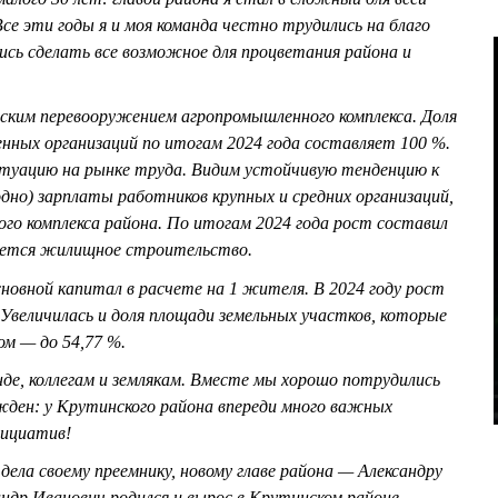
Все эти годы я и моя команда честно трудились на благо
ись сделать все возможное для процветания района и
ским перевооружением агропромышленного комплекса. Доля
нных организаций по итогам 2024 года составляет 100 %.
туацию на рынке труда. Видим устойчивую тенденцию к
одно) зарплаты работников крупных и средних организаций,
го комплекса района. По итогам 2024 года рост составил
едется жилищное строительство.
новной капитал в расчете на 1 жителя. В 2024 году рост
 Увеличилась и доля площади земельных участков, которые
ом — до 54,77 %.
нде, коллегам и землякам. Вместе мы хорошо потрудились
жден: у Крутинского района впереди много важных
нициатив!
дела своему преемнику, новому главе района — Александру
др Иванович родился и вырос в Крутинском районе,