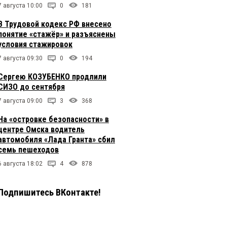
7 августа 10:00
0
181
В Трудовой кодекс РФ внесено
понятие «стажёр» и разъяснены
условия стажировок
7 августа 09:30
0
194
Сергею КОЗУБЕНКО продлили
СИЗО до сентября
7 августа 09:00
3
368
На «островке безопасности» в
центре Омска водитель
автомобиля «Лада Гранта» сбил
семь пешеходов
6 августа 18:02
4
878
Подпишитесь ВКонтакте!