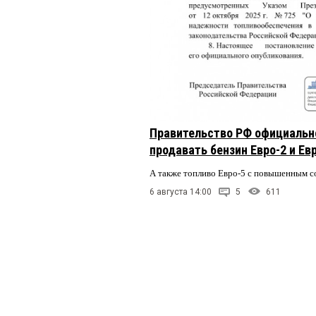
Гоша
8 ноября 2025 в 11:
Т.е. конфликт интере
Трутаевыми, которые 
Крутинского района и 
Трутаевы так и будут
Яков Галдин-гурьянов
8
Ну уж Губернатор мог 
Правительство РФ официальн
Министерство. Минист
продавать бензин Евро-2 и Ев
штатной численностью
А также топливо Евро-5 с повышенным 
Гость
8 ноября 2025 в 10
6 августа 14:00
5
611
Ушёл заранее, не по
ДЖОКЕР
8 ноября 2025 в
Отпускать не хотели