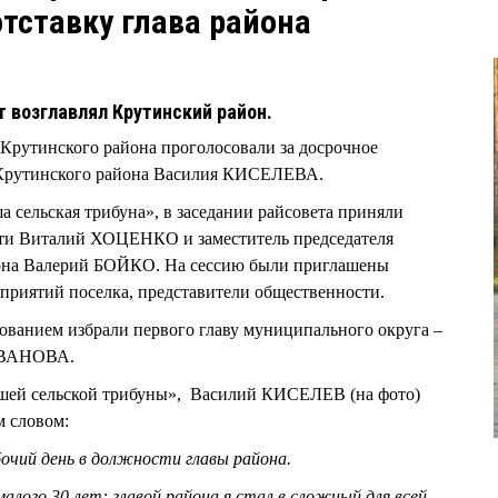
отставку глава района
т возглавлял Крутинский район.
а Крутинского района проголосовали за досрочное
Крутинского района Василия КИСЕЛЕВА.
а сельская трибуна», в заседании райсовета приняли
сти Виталий ХОЦЕНКО и заместитель председателя
иона Валерий БОЙКО. На сессию были приглашены
приятий поселка, представители общественности.
ованием избрали первого главу муниципального округа –
ИВАНОВА.
ашей сельской трибуны», Василий КИСЕЛЕВ (на фото)
м словом:
очий день в должности главы района.
малого 30 лет: главой района я стал в сложный для всей