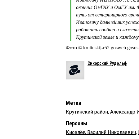
окончил ОмГАУ и ОмГУ им. Ф
путь от ветеринарного врача
Ивановичу дальнейших успех
работать сообща и слаженно,
Крутинской земле и каждом
Фото © krutinskij-r52.gosweb.gosusl
Сикорский Рудольф
Метки
Крутинский район
,
Александр
Персоны
Киселёв Василий Николаевич
,