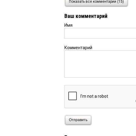
Показать все комментарии (15)
Много знакомых из Кру
Но, возможно, уже воз
Ваш комментарий
Имя
Только правде
8 ноября 
«патриотическое восп
возвращается в район»
возвращаются, значит 
Комментарий
высоком уровне и они
Галина
8 ноября 2025 в 2
раскудахтались в комм
то время. вас забыл он
смешно читать
анон
8 ноября 2025 в 20:
столько лет отработал
газифицировал!
Отправить
Только правду!
8 ноября