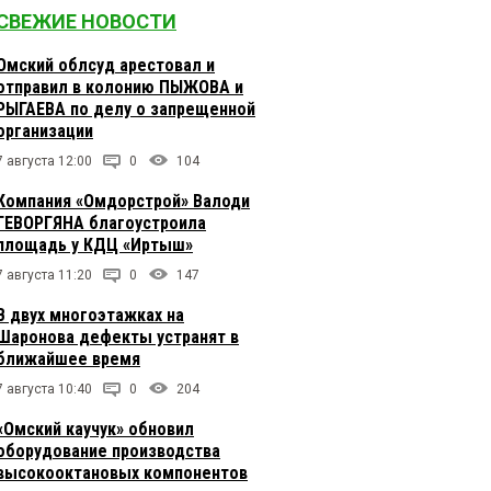
СВЕЖИЕ НОВОСТИ
Омский облсуд арестовал и
отправил в колонию ПЫЖОВА и
РЫГАЕВА по делу о запрещенной
организации
7 августа 12:00
0
104
Компания «Омдорстрой» Валоди
ГЕВОРГЯНА благоустроила
площадь у КДЦ «Иртыш»
7 августа 11:20
0
147
В двух многоэтажках на
Шаронова дефекты устранят в
ближайшее время
7 августа 10:40
0
204
«Омский каучук» обновил
оборудование производства
высокооктановых компонентов