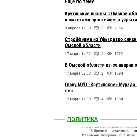
Почти 30 лет многое и
Еще по теме
отрицательные момент
сёлами, не везде пров
Крутинские школы в Омской обл
патриотическое воспи
и макетами простейшего укрыти
возвращается в район 
удалось сохранить и 
3 апреля 17:03
3
2366
уровень состояния: ес
Стройфирма из Уфы резко снизи
лечения ужасные: нет
есть, но они не могут
Омской области
оборудования.Дорогу К
17 марта 14:01
4
1372
губернатор обещал эт
кандидатура. Наскольк
В Омской области из-за аварии
семьи и детей.Считаю,
соседнем кабинете хот
17 марта 09:03
2
1094
Главу МУП «Крутинское» Мурада
Атос
8 ноября 2025 в 16:
лес
Виталя и к лучше бы д
12 марта 12:00
4
1394
провожают, то назнача
Михаил
8 ноября 2025 в 
ПОЛИТИКА
Удачи новому главе на