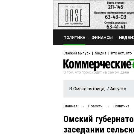
ПОЛИТИКА
ФИНАНСЫ
НЕДВИ
Свежий выпуск
Медиа
Кто есть кто
О том, что происходит на самом деле
В Омске пятница, 7 Августа
Главная
→
Новости
→
Политика
Омский губернато
заседании сельск