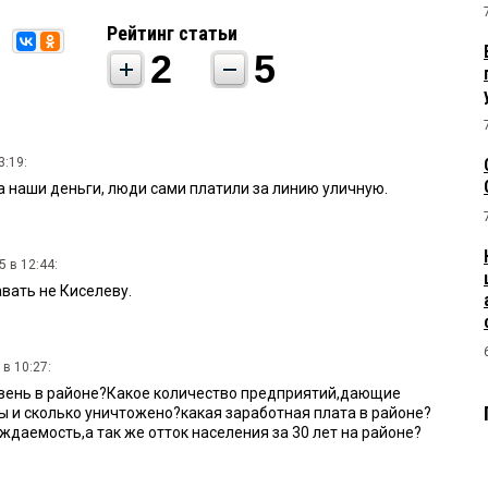
Рейтинг статьи
2
5
3:19:
а наши деньги, люди сами платили за линию уличную.
5 в 12:44:
вать не Киселеву.
 в 10:27:
вень в районе?Какое количество предприятий,дающие
ы и сколько уничтожено?какая заработная плата в районе?
ждаемость,а так же отток населения за 30 лет на районе?
:50: