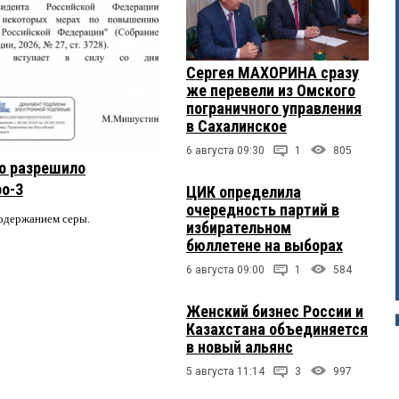
55:
сов в администрации Крутинского района между супругами
долгие годы не замечает и игнорирует прокуратура и
Сергея МАХОРИНА сразу
Омской области, разрешаться так и не будет? А супруги
же перевели из Омского
 замещать свои должности?
пограничного управления
в Сахалинское
 ноября 2025 в 11:02:
6 августа 09:30
1
805
распорядиться и создать под него какое-нибудь
о разрешило
ерство по управлению сельскими территориями например со
ро-3
 30 человек и тремя Заместителями Министра.
ЦИК определила
очередность партий в
содержанием серы.
избирательном
:20:
бюллетене на выборах
пращавшись
6 августа 09:00
1
584
Женский бизнес России и
 10:20:
Казахстана объединяется
в новый альянс
5 августа 11:14
3
997