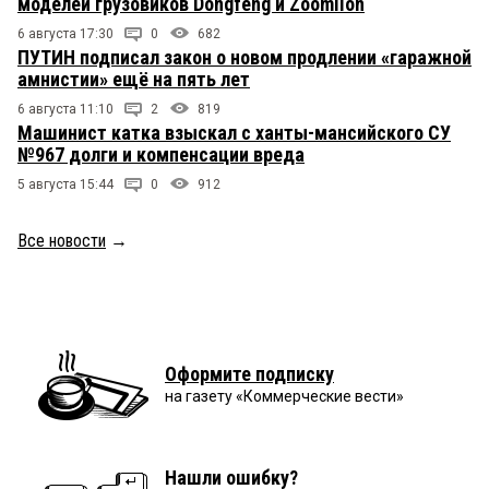
моделей грузовиков Dongfeng и Zoomlion
6 августа 17:30
0
682
ПУТИН подписал закон о новом продлении «гаражной
амнистии» ещё на пять лет
6 августа 11:10
2
819
Машинист катка взыскал с ханты-мансийского СУ
№967 долги и компенсации вреда
5 августа 15:44
0
912
Все новости
→
Оформите подписку
на газету «Коммерческие вести»
Нашли ошибку?