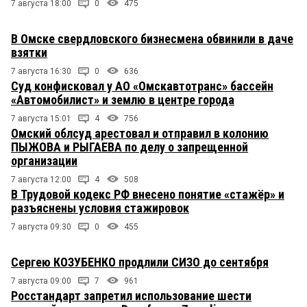
7 августа 18:00
0
475
В Омске свердловского бизнесмена обвинили в даче
взятки
7 августа 16:30
0
636
Суд конфисковал у АО «Омскавтотранс» бассейн
«Автомобилист» и землю в центре города
7 августа 15:01
4
756
Омский облсуд арестовал и отправил в колонию
ПЫЖОВА и РЫГАЕВА по делу о запрещенной
организации
7 августа 12:00
4
508
В Трудовой кодекс РФ внесено понятие «стажёр» и
разъяснены условия стажировок
7 августа 09:30
0
455
Сергею КОЗУБЕНКО продлили СИЗО до сентября
7 августа 09:00
7
961
Росстандарт запретил использование шести