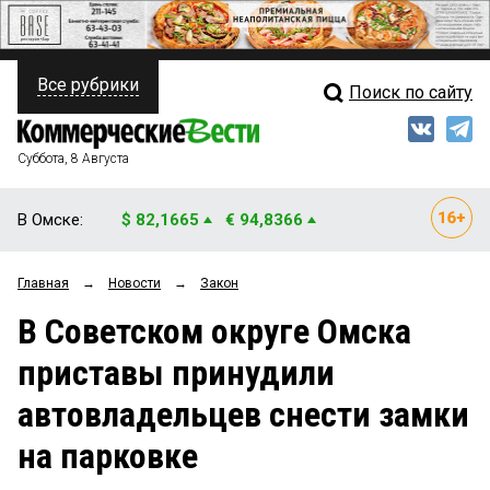
Все рубрики
Поиск по сайту
ПОЛИТИКА
Свежий выпуск
Медиа
ФИНАНСЫ
Суббота, 8 Августа
Кто есть кто
НЕДВИЖИМОСТЬ
В Омске:
$ 82,1665
€ 94,8366
Интервью
БИЗНЕС
Главная
→
Новости
→
Закон
Мнения
ОБЩЕСТВО
В Советском округе Омска
Рейтинги
ЗАКОН
приставы принудили
Блоги
НОВОСТИ КОМПАНИЙ
автовладельцев снести замки
Архив
ПРОИСШЕСТВИЯ
на парковке