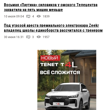
Восьмая «Паутина» силовиков у омского Телецентра
захватила на пять машин меньше
10 июля 09:04
4
1839
Под угрозой ареста премиального электрокара Zeekr
владелец школы единоборств рассчитался с тренером
30 июня 16:31
3
1957