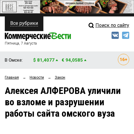
Все рубрики
Поиск по сайту
ПОЛИТИКА
Свежий выпуск
Медиа
ФИНАНСЫ
Пятница, 7 Августа
Кто есть кто
НЕДВИЖИМОСТЬ
В Омске:
$ 81,4077
€ 94,0585
Интервью
БИЗНЕС
Главная
→
Новости
→
Закон
Мнения
ОБЩЕСТВО
Алексея АЛФЕРОВА уличили
Рейтинги
ЗАКОН
во взломе и разрушении
Блоги
НОВОСТИ КОМПАНИЙ
работы сайта омского вуза
Архив
ПРОИСШЕСТВИЯ