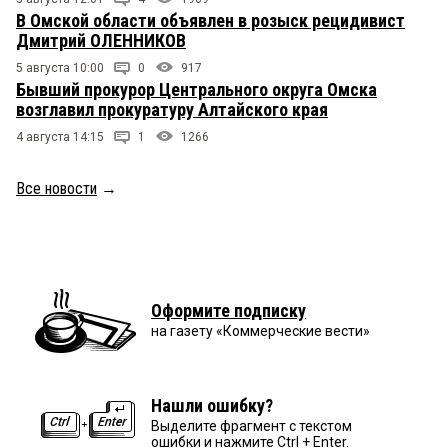
В Омской области объявлен в розыск рецидивист
Дмитрий ОЛЕННИКОВ
5 августа 10:00
0
917
Бывший прокурор Центрального округа Омска
возглавил прокуратуру Алтайского края
4 августа 14:15
1
1266
Все новости
→
Оформите подписку
на газету «Коммерческие вести»
Нашли ошибку?
Выделите фрагмент с текстом
ошибки и нажмите Ctrl + Enter.