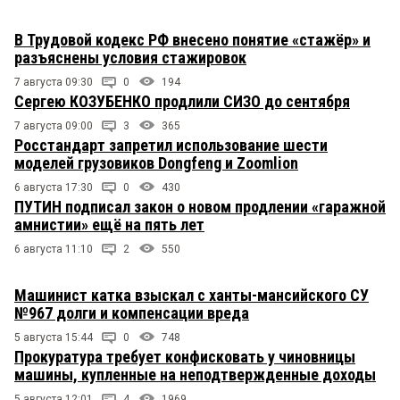
В Трудовой кодекс РФ внесено понятие «стажёр» и
разъяснены условия стажировок
7 августа 09:30
0
194
Сергею КОЗУБЕНКО продлили СИЗО до сентября
7 августа 09:00
3
365
Росстандарт запретил использование шести
моделей грузовиков Dongfeng и Zoomlion
6 августа 17:30
0
430
ПУТИН подписал закон о новом продлении «гаражной
амнистии» ещё на пять лет
6 августа 11:10
2
550
Машинист катка взыскал с ханты-мансийского СУ
№967 долги и компенсации вреда
5 августа 15:44
0
748
Прокуратура требует конфисковать у чиновницы
машины, купленные на неподтвержденные доходы
5 августа 12:01
4
1969