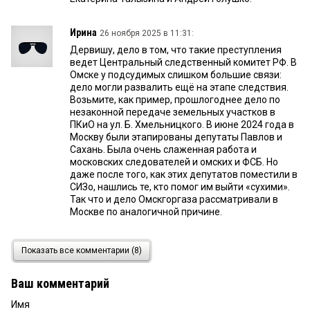
Ирина
26 ноября 2025 в 11:31:
Дервишу, дело в том, что такие преступления
ведет Центральный следственный комитет РФ. В
Омске у подсудимых слишком большие связи:
дело могли развалить ещё на этапе следствия.
Возьмите, как пример, прошлогоднее дело по
незаконной передаче земельных участков в
ПКиО на ул. Б. Хмельницкого. В июне 2024 года в
Москву были этапированы депутаты Павлов и
Сахань. Была очень слаженная работа и
московских следователей и омских и ФСБ. Но
даже после того, как этих депутатов поместили в
СИЗо, нашлись те, кто помог им выйти «сухими».
Так что и дело Омскгоргаза рассматривали в
Москве по аналогичной причине.
парамон енисейский
26 ноября 2025 в 11:00:
Показать все комментарии (8)
он общак держит..подогревает шконку ну и
встречу готовит
Ваш комментарий
Имя