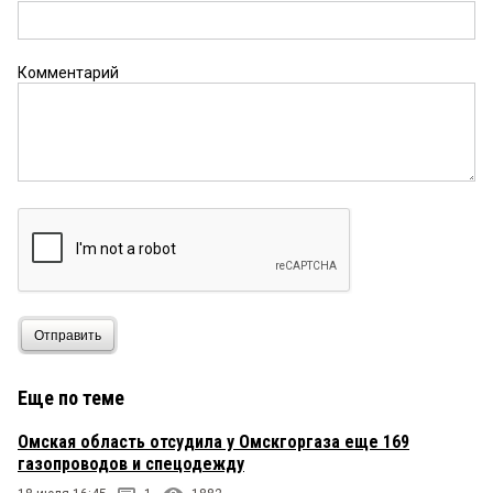
Милон Депутатов
26 ноября 2025 в 10:47:
Жаль, что не удалось послушать Андрея
Ивановича? Как у его там идут дела? Его кто-
нибудь ищет? Или это он всех сдал?
Комментарий
пахом
26 ноября 2025 в 09:47:
щас выйдут. а в карманах бабла.мама не горюй
вот веселье начнётся--с умом конечно
видать
25 ноября 2025 в 22:02:
кто то набашлял не хило --вот и пошли на встречу
дервиш
25 ноября 2025 в 19:27:
Отправить
Странная история, если преступление
совершенно в Омске, почему оно
Еще по теме
рассматривалось в Москве, да ещё в закрытом
режиме, там что, есть гостайна?!
Омская область отсудила у Омскгоргаза еще 169
газопроводов и спецодежду