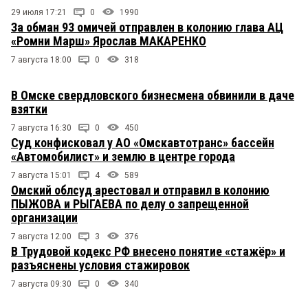
29 июля 17:21
0
1990
За обман 93 омичей отправлен в колонию глава АЦ
«Ромни Марш» Ярослав МАКАРЕНКО
7 августа 18:00
0
318
В Омске свердловского бизнесмена обвинили в даче
взятки
7 августа 16:30
0
450
Суд конфисковал у АО «Омскавтотранс» бассейн
«Автомобилист» и землю в центре города
7 августа 15:01
4
589
Омский облсуд арестовал и отправил в колонию
ПЫЖОВА и РЫГАЕВА по делу о запрещенной
организации
7 августа 12:00
3
376
В Трудовой кодекс РФ внесено понятие «стажёр» и
разъяснены условия стажировок
7 августа 09:30
0
340