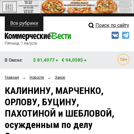
Все рубрики
Поиск по сайту
ПОЛИТИКА
Свежий выпуск
Медиа
ФИНАНСЫ
Пятница, 7 Августа
Кто есть кто
НЕДВИЖИМОСТЬ
В Омске:
$ 81,4077
€ 94,0585
Интервью
БИЗНЕС
Главная
→
Новости
→
Закон
Мнения
ОБЩЕСТВО
КАЛИНИНУ, МАРЧЕНКО,
Рейтинги
ЗАКОН
ОРЛОВУ, БУЦИНУ,
Блоги
НОВОСТИ КОМПАНИЙ
ПАХОТИНОЙ и ШЕБЛОВОЙ,
Архив
ПРОИСШЕСТВИЯ
осужденным по делу