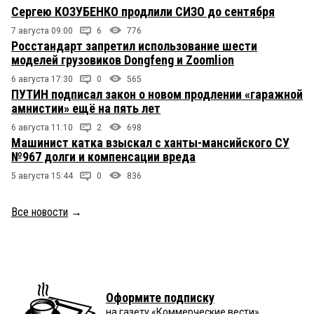
Сергею КОЗУБЕНКО продлили СИЗО до сентября
7 августа 09:00
6
776
Росстандарт запретил использование шести
моделей грузовиков Dongfeng и Zoomlion
6 августа 17:30
0
565
ПУТИН подписал закон о новом продлении «гаражной
амнистии» ещё на пять лет
6 августа 11:10
2
698
Машинист катка взыскал с ханты-мансийского СУ
№967 долги и компенсации вреда
5 августа 15:44
0
836
Все новости
→
Оформите подписку
на газету «Коммерческие вести»