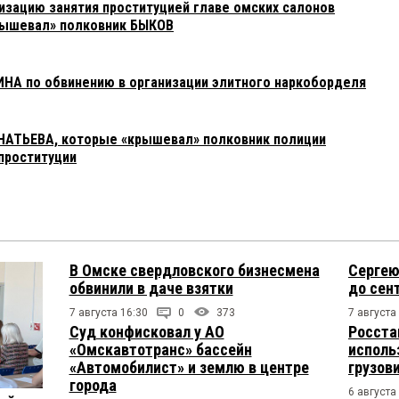
изацию занятия проституцией главе омских салонов
рышевал» полковник БЫКОВ
ИНА по обвинению в организации элитного наркоборделя
ГНАТЬЕВА, которые «крышевал» полковник полиции
проституции
В Омске свердловского бизнесмена
Сергею
обвинили в даче взятки
до сен
7 августа 16:30
0
373
7 августа
Суд конфисковал у АО
Росста
«Омскавтотранс» бассейн
исполь
«Автомобилист» и землю в центре
грузов
города
6 августа