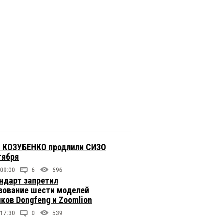
 КОЗУБЕНКО продлили СИЗО
тября
 09:00
6
696
ндарт запретил
зование шести моделей
иков Dongfeng и Zoomlion
 17:30
0
539