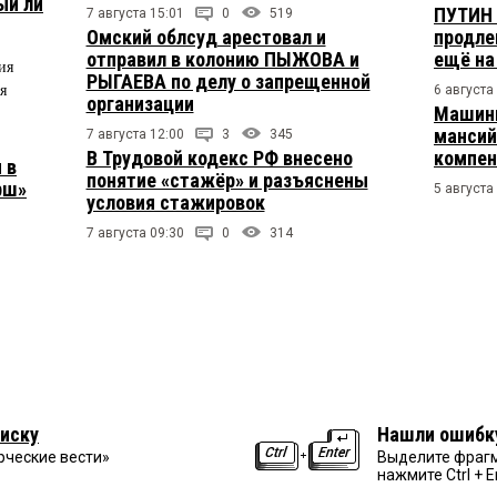
ый ли
ПУТИН 
7 августа 15:01
0
519
Омский облсуд арестовал и
продле
отправил в колонию ПЫЖОВА и
ещё на
ия
РЫГАЕВА по делу о запрещенной
я
6 августа
организации
Машини
мансий
7 августа 12:00
3
345
В Трудовой кодекс РФ внесено
компен
 в
понятие «стажёр» и разъяснены
рш»
5 августа
условия стажировок
7 августа 09:30
0
314
иску
Нашли ошибк
рческие вести»
Выделите фрагм
нажмите Ctrl + E