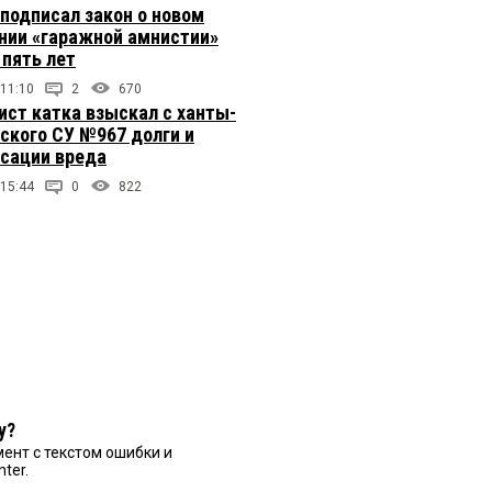
подписал закон о новом
нии «гаражной амнистии»
 пять лет
 11:10
2
670
ст катка взыскал с ханты-
ского СУ №967 долги и
сации вреда
 15:44
0
822
у?
ент с текстом ошибки и
nter.