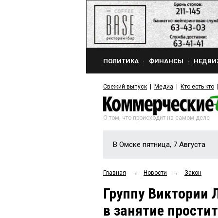
ПОЛИТИКА
ФИНАНСЫ
НЕДВИ
Свежий выпуск
Медиа
Кто есть кто
О том, что происходит на самом деле
В Омске пятница, 7 Августа
Главная
→
Новости
→
Закон
Группу Виктории 
в занятие прости