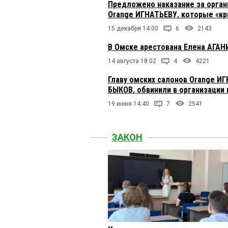
Предложено наказание за орган
Orange ИГНАТЬЕВУ, которые «к
15 декабря 14:00
6
2143
В Омске арестована Елена АГАН
14 августа 18:02
4
4221
Главу омских салонов Orange И
БЫКОВ, обвинили в организации 
19 июня 14:40
7
2541
ЗАКОН