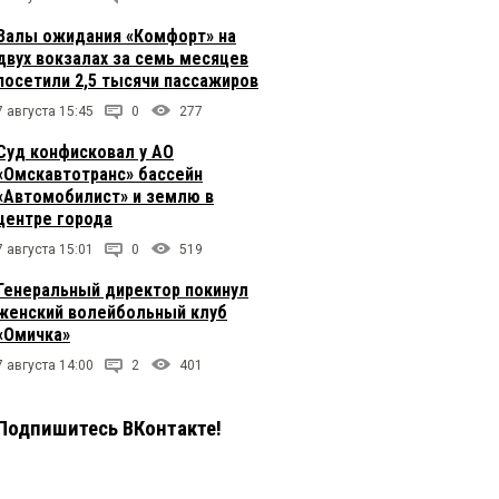
Залы ожидания «Комфорт» на
двух вокзалах за семь месяцев
посетили 2,5 тысячи пассажиров
7 августа 15:45
0
277
Суд конфисковал у АО
«Омскавтотранс» бассейн
«Автомобилист» и землю в
центре города
7 августа 15:01
0
519
Генеральный директор покинул
женский волейбольный клуб
«Омичка»
7 августа 14:00
2
401
Подпишитесь ВКонтакте!