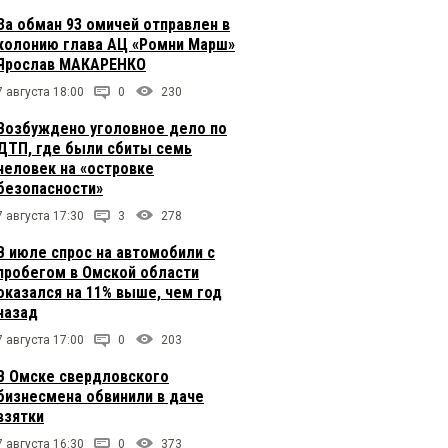
За обман 93 омичей отправлен в
колонию глава АЦ «Ромни Марш»
Ярослав МАКАРЕНКО
7 августа 18:00
0
230
Возбуждено уголовное дело по
ДТП, где были сбиты семь
человек на «островке
безопасности»
7 августа 17:30
3
278
В июле спрос на автомобили с
пробегом в Омской области
оказался на 11% выше, чем год
назад
7 августа 17:00
0
203
В Омске свердловского
бизнесмена обвинили в даче
взятки
7 августа 16:30
0
373