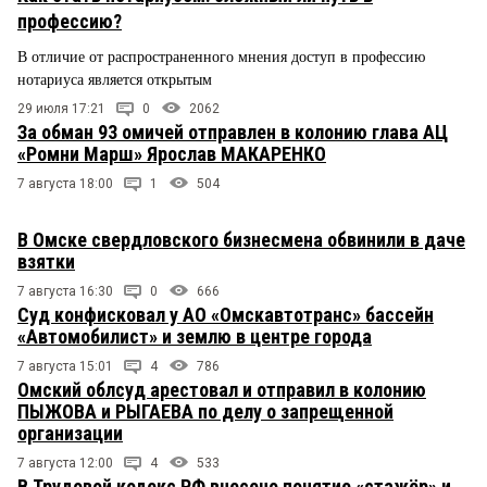
профессию?
В отличие от распространенного мнения доступ в профессию
нотариуса является открытым
29 июля 17:21
0
2062
За обман 93 омичей отправлен в колонию глава АЦ
«Ромни Марш» Ярослав МАКАРЕНКО
7 августа 18:00
1
504
В Омске свердловского бизнесмена обвинили в даче
взятки
7 августа 16:30
0
666
Суд конфисковал у АО «Омскавтотранс» бассейн
«Автомобилист» и землю в центре города
7 августа 15:01
4
786
Омский облсуд арестовал и отправил в колонию
ПЫЖОВА и РЫГАЕВА по делу о запрещенной
организации
7 августа 12:00
4
533
В Трудовой кодекс РФ внесено понятие «стажёр» и