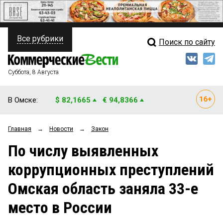
Все рубрики
Поиск по сайту
ПОЛИТИКА
Свежий выпуск
Медиа
ФИНАНСЫ
Суббота, 8 Августа
Кто есть кто
НЕДВИЖИМОСТЬ
В Омске:
$ 82,1665
€ 94,8366
Интервью
БИЗНЕС
Главная
→
Новости
→
Закон
Мнения
ОБЩЕСТВО
По числу выявленных
Рейтинги
ЗАКОН
коррупционных преступлений
Блоги
НОВОСТИ КОМПАНИЙ
Омская область заняла 33-е
Архив
ПРОИСШЕСТВИЯ
место в России