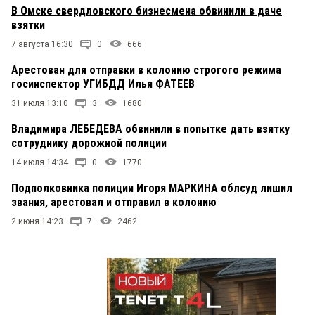
В Омске свердловского бизнесмена обвинили в даче
взятки
7 августа 16:30
0
666
Арестован для отправки в колонию строгого режима
госинспектор УГИБДД Илья ФАТЕЕВ
31 июля 13:10
3
1680
Владимира ЛЕБЕДЕВА обвинили в попытке дать взятку
сотруднику дорожной полиции
14 июля 14:34
0
1770
Подполковника полиции Игоря МАРКИНА облсуд лишил
звания, арестовал и отправил в колонию
2 июня 14:23
7
2462