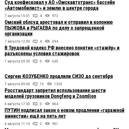
Суд конфисковал у АО «Омскавтотранс» бассейн
«Автомобилист» и землю в центре города
7 августа 15:01
4
972
Омский облсуд арестовал и отправил в колонию
ПЫЖОВА и РЫГАЕВА по делу о запрещенной
организации
7 августа 12:00
4
694
В Трудовой кодекс РФ внесено понятие «стажёр» и
разъяснены условия стажировок
7 августа 09:30
0
635
Сергею КОЗУБЕНКО продлили СИЗО до сентября
7 августа 09:00
10
1320
Росстандарт запретил использование шести
моделей грузовиков Dongfeng и Zoomlion
6 августа 17:30
0
864
ПУТИН подписал закон о новом продлении «гаражной
амнистии» ещё на пять лет
6 августа 11:10
2
951