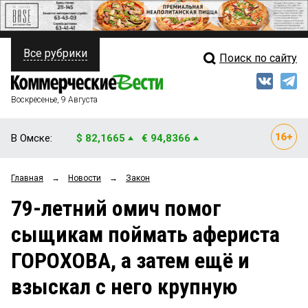
Все рубрики
Поиск по сайту
ПОЛИТИКА
Свежий выпуск
Медиа
ФИНАНСЫ
Воскресенье, 9 Августа
Кто есть кто
НЕДВИЖИМОСТЬ
В Омске:
$ 82,1665
€ 94,8366
Интервью
БИЗНЕС
Главная
→
Новости
→
Закон
Мнения
ОБЩЕСТВО
79-летний омич помог
Рейтинги
ЗАКОН
сыщикам поймать афериста
Блоги
НОВОСТИ КОМПАНИЙ
ГОРОХОВА, а затем ещё и
Архив
ПРОИСШЕСТВИЯ
взыскал с него крупную