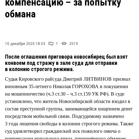
компенсацию – за попытку
СТИЛЬ ЖИЗНИ
обмана
10 декабря 2025 18:03
1
2519
После оглашения приговора новосибирец был взят
конвоем под стражу в зале суда для отправки
в колонию строгого режима.
Судья Кировского райсуда Дмитрий ЛИТВИНОВ признал
виновным 35-летнего Николая ГОРОХОВА в покушении
на мошенничество (ч.3 ст.30 – ч.3 ст.159 УК РФ). В суде
установлено, что житель Новосибирской области входил в
состав преступной группы, занимающейся хищением денег
посредством мобильной связи. Подсудимому назначено
3 года лишения свободы в колонии строгого режима. Также
суд удовлетворил гражданский иск пожилого омича о
компенсации морального вреда, причинённого обманом,