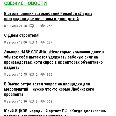
СВЕЖИЕ НОВОСТИ
В столкновении автомобилей Renault и «Лады»
пострадали две женщины и двое детей
8 августа 21:48
0
267
С Днем строителя!
8 августа 18:00
1
287
Эльвира НАБИУЛЛИНА: «Некоторые компании даже в
убыток себе пытаются удержать рабочую силу на
производствах, хотя спрос в их секторах объективно
падает»
8 августа 16:45
2
396
В Омске остро встал запрос на площадки для
мероприятий – нужно что-то кроме Любинского
проспекта
8 августа 15:30
3
563
Юрий ИЦКОВ, народный артист РФ: «Когда достигаешь