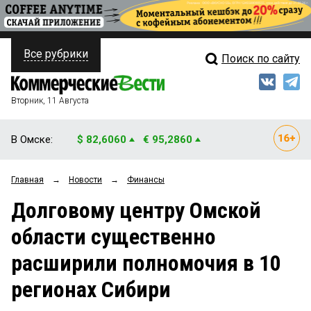
Все рубрики
Поиск по сайту
ПОЛИТИКА
Свежий выпуск
Медиа
ФИНАНСЫ
Вторник, 11 Августа
Кто есть кто
НЕДВИЖИМОСТЬ
В Омске:
$ 82,6060
€ 95,2860
Интервью
БИЗНЕС
Главная
→
Новости
→
Финансы
Мнения
ОБЩЕСТВО
Долговому центру Омской
Рейтинги
ЗАКОН
области существенно
Блоги
НОВОСТИ КОМПАНИЙ
расширили полномочия в 10
Архив
ПРОИСШЕСТВИЯ
регионах Сибири