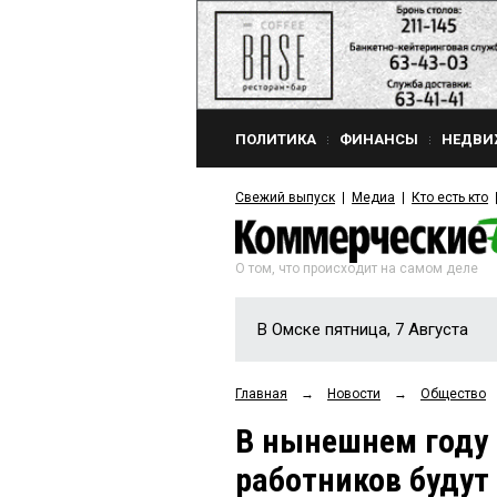
ПОЛИТИКА
ФИНАНСЫ
НЕДВИ
Свежий выпуск
Медиа
Кто есть кто
О том, что происходит на самом деле
В Омске пятница, 7 Августа
Главная
→
Новости
→
Общество
В нынешнем году 
работников будут