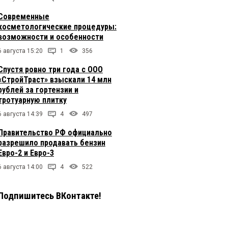
Современные
косметологические процедуры:
возможности и особенности
6 августа 15:20
1
356
Спустя ровно три года с ООО
«СтройТраст» взыскали 14 млн
рублей за гортензии и
тротуарную плитку
6 августа 14:39
4
497
Правительство РФ официально
разрешило продавать бензин
Евро-2 и Евро-3
6 августа 14:00
4
522
Подпишитесь ВКонтакте!