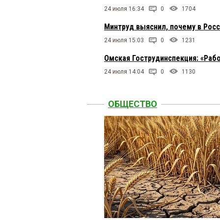
24 июля 16:34
0
1704
Минтруд выяснил, почему в Рос
24 июля 15:03
0
1231
Омская Гострудинспекция: «Раб
24 июля 14:04
0
1130
ОБЩЕСТВО