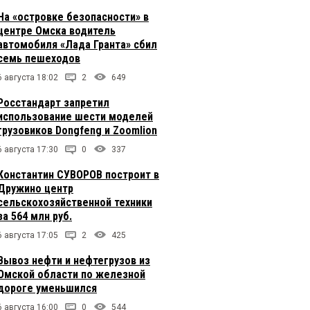
На «островке безопасности» в
центре Омска водитель
автомобиля «Лада Гранта» сбил
семь пешеходов
6 августа 18:02
2
649
Росстандарт запретил
использование шести моделей
грузовиков Dongfeng и Zoomlion
6 августа 17:30
0
337
Константин СУВОРОВ построит в
Дружино центр
сельскохозяйственной техники
за 564 млн руб.
6 августа 17:05
2
425
Вывоз нефти и нефтегрузов из
Омской области по железной
дороге уменьшился
6 августа 16:00
0
544