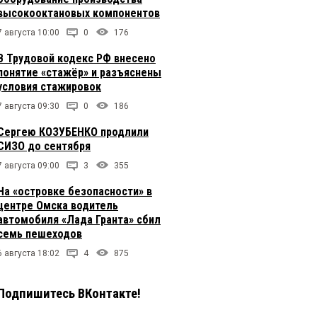
высокооктановых компонентов
7 августа 10:00
0
176
В Трудовой кодекс РФ внесено
понятие «стажёр» и разъяснены
условия стажировок
7 августа 09:30
0
186
Сергею КОЗУБЕНКО продлили
СИЗО до сентября
7 августа 09:00
3
355
На «островке безопасности» в
центре Омска водитель
автомобиля «Лада Гранта» сбил
семь пешеходов
6 августа 18:02
4
875
Подпишитесь ВКонтакте!