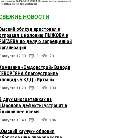
СВЕЖИЕ НОВОСТИ
Омский облсуд арестовал и
отправил в колонию ПЫЖОВА и
РЫГАЕВА по делу о запрещенной
организации
7 августа 12:00
0
73
Компания «Омдорстрой» Валоди
ГЕВОРГЯНА благоустроила
площадь у КДЦ «Иртыш»
7 августа 11:20
0
133
В двух многоэтажках на
Шаронова дефекты устранят в
ближайшее время
7 августа 10:40
0
186
«Омский каучук» обновил
оборудование производства