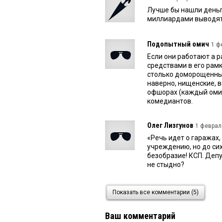
Лучше бы нашли деньг
миллиардами выводят,
Подопытный омич
1 ф
Если они работают а 
средствами в его рамк
столько доморощенным,
наверно, нищенские, в
офшорах (каждый омич
комедиантов.
Олег Лизгунов
1 февраля
«Речь идет о гаражах
учреждению, но до сих
безобразие! КСП. Деп
не стыдно?
киви
1 февраля 2026 в 13
Показать все комментарии (5)
Предлагаю в те месяцы
зарплату своему. А н
Ваш комментарий
обедом и прочим, вот 