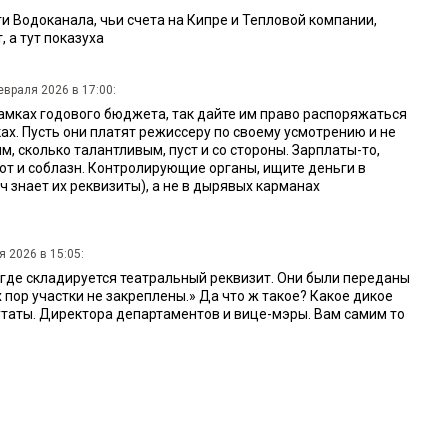
и Водоканала, чьи счета на Кипре и Тепловой компании,
 а тут показуха
евраля 2026 в 17:00:
рамках годового бюджета, так дайте им право распоряжаться
ах. Пусть они платят режиссеру по своему усмотрению и не
 сколько талантливым, пуст и со стороны. Зарплаты-то,
от и соблазн. Контролирующие органы, ищите деньги в
 знает их реквизиты), а не в дырявых карманах
 2026 в 15:05:
, где складируется театральный реквизит. Они были переданы
 пор участки не закреплены.» Да что ж такое? Какое дикое
утаты. Директора департаментов и вице-мэры. Вам самим то
:35:
, что ставит спектакль заезжий режиссер, не платить
а выездных спектаклях актеры получают часть зарплаты
цена и ниже, ничего бюджет не потерял.