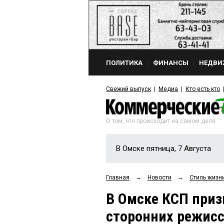
ПОЛИТИКА
ФИНАНСЫ
НЕДВИ
Свежий выпуск
Медиа
Кто есть кто
О том, что происходит на самом деле
В Омске пятница, 7 Августа
Главная
→
Новости
→
Стиль жизн
В Омске КСП приз
сторонних режисс