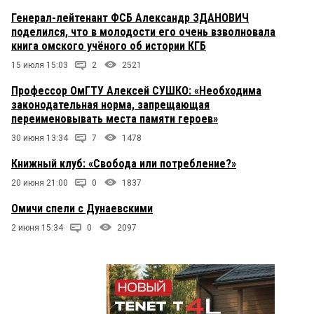
Генерал-лейтенант ФСБ Александр ЗДАНОВИЧ
поделился, что в молодости его очень взволновала
книга омского учёного об истории КГБ
15 июля 15:03
2
2521
Профессор ОмГТУ Алексей СУШКО: «Необходима
законодательная норма, запрещающая
переименовывать места памяти героев»
30 июня 13:34
7
1478
Книжный клуб: «Свобода или потребление?»
20 июня 21:00
0
1837
Омичи спели с Дунаевскими
2 июня 15:34
0
2097