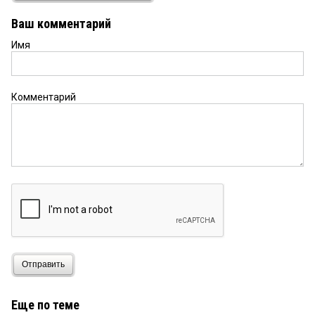
Кому это надо?
Ваш комментарий
Имя
Гудилин
27 февраля 2026 в 19:58:
Озеров мастер заголовков и текста. Но Колчак
ему всё же больше люб
Комментарий
А разве
27 февраля 2026 в 16:08:
Кулаков потом не реабилитировали?
Вот!
27 февраля 2026 в 12:44:
Равняйтесь на лучших! У нас такие славные
герои, лекторы, историки и организаторы
мероприятий!
Отправить
Еще по теме