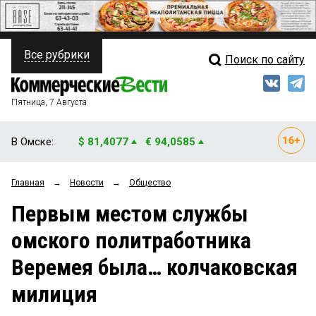
Все рубрики
Поиск по сайту
ПОЛИТИКА
Свежий выпуск
Медиа
ФИНАНСЫ
Пятница, 7 Августа
Кто есть кто
НЕДВИЖИМОСТЬ
В Омске:
$ 81,4077
€ 94,0585
Интервью
БИЗНЕС
Главная
→
Новости
→
Общество
Мнения
ОБЩЕСТВО
Первым местом службы
Рейтинги
ЗАКОН
омского политработника
Блоги
НОВОСТИ КОМПАНИЙ
Веремея была… колчаковская
Архив
ПРОИСШЕСТВИЯ
милиция