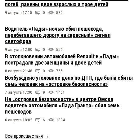
погиб, ранены двое взрослых и трое детей
9 августа 17:15
0
539
Водитель «Лады» ночью сбил пешехода,
перебегавшего дорогу на «красный» сигнал
светофора
9 августа 12:00
0
556
В столкновении автомобилей Renault и «Лады»
пострадали две женщины и двое детей
8 августа 21:48
0
765
Возбуждено уголовное дело по ДТП, где были сбиты
семь человек на «островке безопасности»
7 августа 17:30
9
1461
На «островке безопасности» в центре Омска
водитель автомобиля «Лада Гранта» сбил семь
пешеходов
6 августа 18:02
6
1804
Все происшествия
→