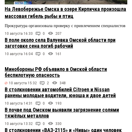
На Левобережье Омска в озере Кирпичка произошла
массовая гибель рыбы и птиц
Прокуратура организовала проверку с привлечением специалистов
10 августа 16:33
0
207
В поле около села Валуевка Омской области при
заготовке сена погиб рабочий
10 августа 16:04
0
161
Минобороны РФ объявило в Омской области
беспилотную опасность
10 августа 15:32
2
348
В столкновении автомобилей Citroen и Nissan
ранены молодые водители, юноша и двое детей
10 августа 14:31
0
193
В почве под Омском выявили загрязнение солями
тяжёлых металлов
10 августа 13:32
0
330
В столкновении «ВАЗ-2115» и «Нивы» один человек