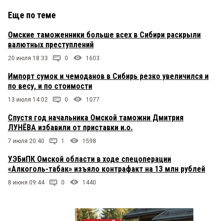
Еще по теме
Омские таможенники больше всех в Сибири раскрыли
валютных преступлений
20 июля 18:33
0
1603
Импорт сумок и чемоданов в Сибирь резко увеличился и
по весу, и по стоимости
13 июля 14:02
0
1077
Спустя год начальника Омской таможни Дмитрия
ЛУНЁВА избавили от приставки и.о.
7 июля 20:40
1
1598
УЭБиПК Омской области в ходе спецоперации
«Алкоголь-табак» изъяло контрафакт на 13 млн рублей
8 июня 09:44
0
1440