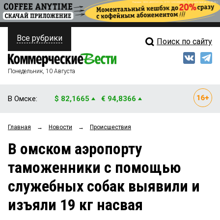
Все рубрики
Поиск по сайту
ПОЛИТИКА
Свежий выпуск
Медиа
ФИНАНСЫ
Понедельник, 10 Августа
Кто есть кто
НЕДВИЖИМОСТЬ
В Омске:
$ 82,1665
€ 94,8366
Интервью
БИЗНЕС
Главная
→
Новости
→
Происшествия
Мнения
ОБЩЕСТВО
В омском аэропорту
Рейтинги
ЗАКОН
таможенники с помощью
Блоги
НОВОСТИ КОМПАНИЙ
служебных собак выявили и
Архив
ПРОИСШЕСТВИЯ
изъяли 19 кг насвая