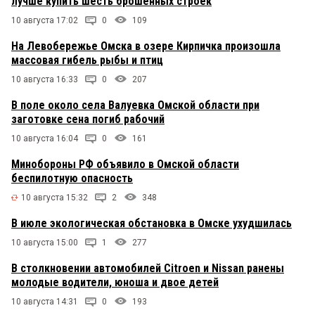
лучше купить шесть брошенных строек
10 августа 17:02
0
109
На Левобережье Омска в озере Кирпичка произошла
массовая гибель рыбы и птиц
10 августа 16:33
0
207
В поле около села Валуевка Омской области при
заготовке сена погиб рабочий
10 августа 16:04
0
161
Минобороны РФ объявило в Омской области
беспилотную опасность
10 августа 15:32
2
348
В июле экологическая обстановка в Омске ухудшилась
10 августа 15:00
1
277
В столкновении автомобилей Citroen и Nissan ранены
молодые водители, юноша и двое детей
10 августа 14:31
0
193