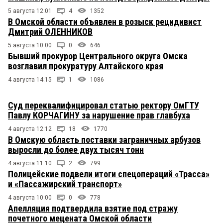
5 августа 12:01
4
1352
В Омской области объявлен в розыск рецидивист
Дмитрий ОЛЕННИКОВ
5 августа 10:00
0
646
Бывший прокурор Центрального округа Омска
возглавил прокуратуру Алтайского края
4 августа 14:15
1
1086
Суд переквалифицировал статью ректору ОмГТУ
Павлу КОРЧАГИНУ за нарушение прав главбуха
4 августа 12:12
18
1770
В Омскую область поставки заграничных арбузов
выросли до более двух тысяч тонн
4 августа 11:10
2
799
Полицейские подвели итоги спецопераций «Трасса»
и «Пассажирский транспорт»
4 августа 10:00
0
778
Апелляция подтвердила взятие под стражу
почетного мецената Омской области