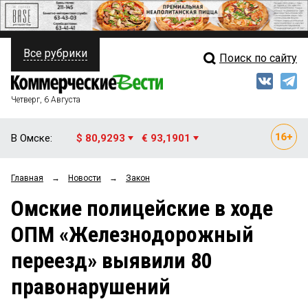
Все рубрики
Поиск по сайту
ПОЛИТИКА
Свежий выпуск
Медиа
ФИНАНСЫ
Четверг, 6 Августа
Кто есть кто
НЕДВИЖИМОСТЬ
В Омске:
$ 80,9293
€ 93,1901
Интервью
БИЗНЕС
Главная
→
Новости
→
Закон
Мнения
ОБЩЕСТВО
Омские полицейские в ходе
Рейтинги
ЗАКОН
ОПМ «Железнодорожный
Блоги
НОВОСТИ КОМПАНИЙ
переезд» выявили 80
Архив
ПРОИСШЕСТВИЯ
правонарушений