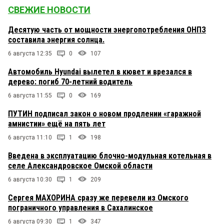
СВЕЖИЕ НОВОСТИ
Десятую часть от мощности энергопотребления ОНПЗ
составила энергия солнца.
6 августа 12:35
0
107
Автомобиль Hyundai вылетел в кювет и врезался в
дерево: погиб 70-летний водитель
6 августа 11:55
0
169
ПУТИН подписал закон о новом продлении «гаражной
амнистии» ещё на пять лет
6 августа 11:10
1
198
Введена в эксплуатацию блочно-модульная котельная в
селе Александровское Омской области
6 августа 10:30
1
209
Сергея МАХОРИНА сразу же перевели из Омского
пограничного управления в Сахалинское
6 августа 09:30
1
347