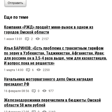
Отправить
Еще по теме
Компания «РЖД» продаёт мини-рынок в одном из
городов Омской области
1 июня 13:01
2
2157
Илья БАРИНОВ: «Есть проблема с транзитным тарифом
по зерну в Узбекистан, Таджикистан, Афганистан, Иран:
для россиян он в 3,5-4 раза выше, чем для казахстанцев.
И вопрос пока не решается»
1 марта 14:00
6
2250
Начальника моторвагонного депо Омск наградил
президент РФ
16 февраля 08:56
0
977
Железнодорожники перечислили в бюджеты Омской
области 58 млн рублей