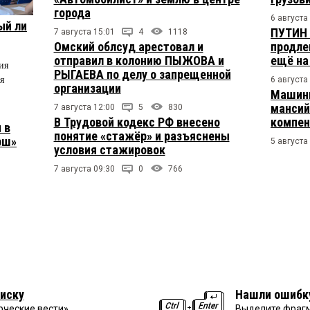
города
6 августа
ый ли
ПУТИН 
7 августа 15:01
4
1118
Омский облсуд арестовал и
продле
отправил в колонию ПЫЖОВА и
ещё на
ия
РЫГАЕВА по делу о запрещенной
я
6 августа
организации
Машини
мансий
7 августа 12:00
5
830
В Трудовой кодекс РФ внесено
компен
 в
понятие «стажёр» и разъяснены
рш»
5 августа
условия стажировок
7 августа 09:30
0
766
иску
Нашли ошибк
рческие вести»
Выделите фрагм