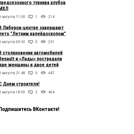
предсезонного турнира клубов
МХЛ
9 августа 11:00
1
214
В Либеров-центре завершают
лето "Летним калейдоскопом"
9 августа 09:30
0
231
В столкновении автомобилей
Renault и «Лады» пострадали
две женщины и двое детей
8 августа 21:48
0
447
С Днем строителя!
8 августа 18:00
2
464
Подпишитесь ВКонтакте!