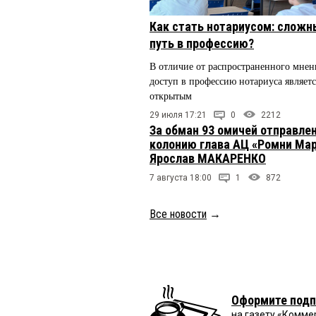
Как стать нотариусом: сложн
путь в профессию?
В отличие от распространенного мнен
доступ в профессию нотариуса являетс
открытым
29 июля 17:21
0
2212
За обман 93 омичей отправлен
колонию глава АЦ «Ромни Ма
Ярослав МАКАРЕНКО
7 августа 18:00
1
872
Все новости
→
Оформите подп
на газету «Комме