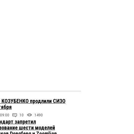
 КОЗУБЕНКО продлили СИЗО
тября
 09:00
10
1490
ндарт запретил
зование шести моделей
иков Dongfeng и Zoomlion