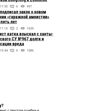
 17:30
0
997
подписал закон о новом
нии «гаражной амнистии»
 пять лет
 11:10
2
1039
ст катка взыскал с ханты-
ского СУ №967 долги и
сации вреда
 15:44
0
1086
у?
ент с текстом ошибки и