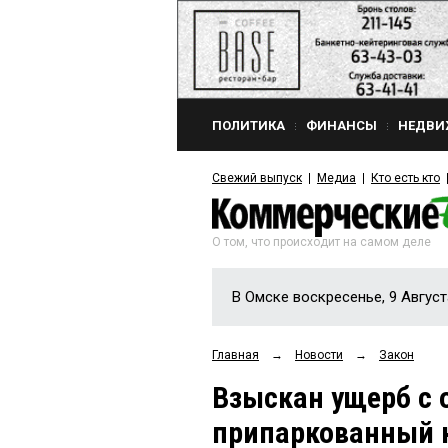
ПОЛИТИКА
ФИНАНСЫ
НЕДВИ
Свежий выпуск
Медиа
Кто есть кто
О том, что происходит на самом деле
В Омске воскресенье, 9 Август
Главная
→
Новости
→
Закон
Взыскан ущерб с 
припаркованный кр