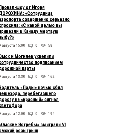
Провал-шоу от Игоря
ДОРОХИНА: «Сотрудница
аэропорта совершенно серьезно
спросила: «С какой целью вы
привезли в Канаду мертвую
рыбу?»
9 августа 15:00
0
58
Омск и Могилев укрепили
сотрудничество подписанием
дорожной карты
9 августа 13:30
0
162
Водитель «Лады» ночью сбил
пешехода, перебегавшего
дорогу на «красный» сигнал
светофора
9 августа 12:00
0
194
«Омские Ястребы» выиграли VI
омский розыгрыш