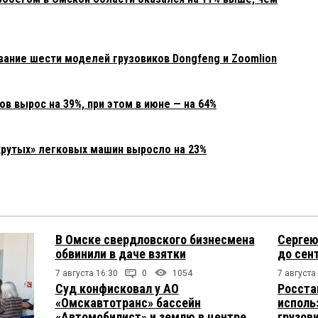
вание шести моделей грузовиков Dongfeng и Zoomlion
 вырос на 39%, при этом в июне — на 64%
крутых» легковых машин выросло на 23%
В Омске свердловского бизнесмена
Сергею
обвинили в даче взятки
до сен
7 августа 16:30
0
1054
7 августа
Суд конфисковал у АО
Росста
«Омскавтотранс» бассейн
исполь
«Автомобилист» и землю в центре
грузов