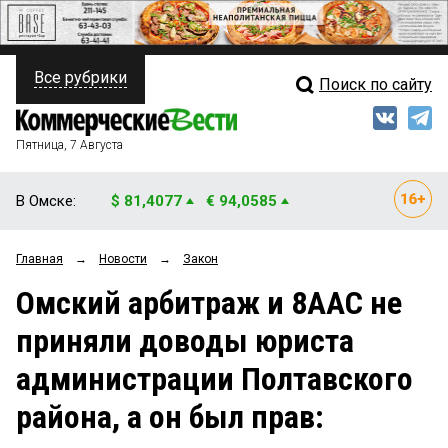
Все рубрики
Поиск по сайту
ПОЛИТИКА
Свежий выпуск
Медиа
ФИНАНСЫ
Пятница, 7 Августа
Кто есть кто
НЕДВИЖИМОСТЬ
В Омске:
$ 81,4077
€ 94,0585
Интервью
БИЗНЕС
Главная
→
Новости
→
Закон
Мнения
ОБЩЕСТВО
Омский арбитраж и 8ААС не
Рейтинги
ЗАКОН
приняли доводы юриста
Блоги
НОВОСТИ КОМПАНИЙ
администрации Полтавского
Архив
ПРОИСШЕСТВИЯ
района, а он был прав: