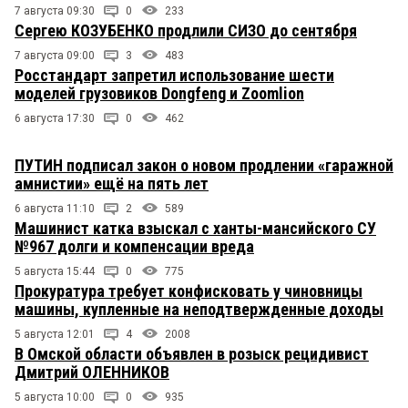
7 августа 09:30
0
233
Сергею КОЗУБЕНКО продлили СИЗО до сентября
7 августа 09:00
3
483
Росстандарт запретил использование шести
моделей грузовиков Dongfeng и Zoomlion
6 августа 17:30
0
462
ПУТИН подписал закон о новом продлении «гаражной
амнистии» ещё на пять лет
6 августа 11:10
2
589
Машинист катка взыскал с ханты-мансийского СУ
№967 долги и компенсации вреда
5 августа 15:44
0
775
Прокуратура требует конфисковать у чиновницы
машины, купленные на неподтвержденные доходы
5 августа 12:01
4
2008
В Омской области объявлен в розыск рецидивист
Дмитрий ОЛЕННИКОВ
5 августа 10:00
0
935