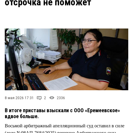
отсрочка не поможет
СТИЛЬ ЖИЗНИ
8 мая 2026 17:31
2
2336
В итоге приставы взыскали с ООО «Еремеевское»
вдвое больше.
Восьмой арбитражный апелляционный суд оставил в силе
(дело №08АП-7684/2025) решение Арбитражного суда