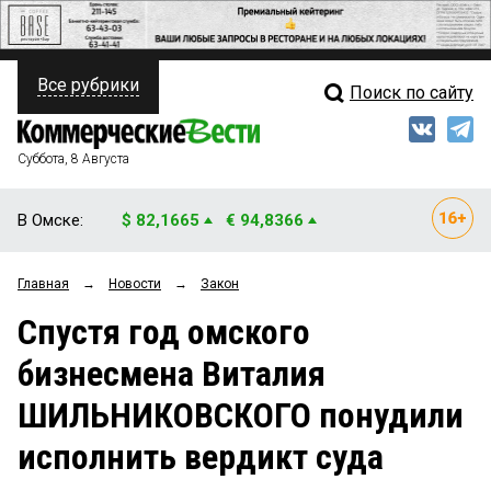
Все рубрики
Поиск по сайту
ПОЛИТИКА
Свежий выпуск
Медиа
ФИНАНСЫ
Суббота, 8 Августа
Кто есть кто
НЕДВИЖИМОСТЬ
В Омске:
$ 82,1665
€ 94,8366
Интервью
БИЗНЕС
Главная
→
Новости
→
Закон
Мнения
ОБЩЕСТВО
Спустя год омского
Рейтинги
ЗАКОН
бизнесмена Виталия
Блоги
НОВОСТИ КОМПАНИЙ
ШИЛЬНИКОВСКОГО понудили
Архив
ПРОИСШЕСТВИЯ
исполнить вердикт суда