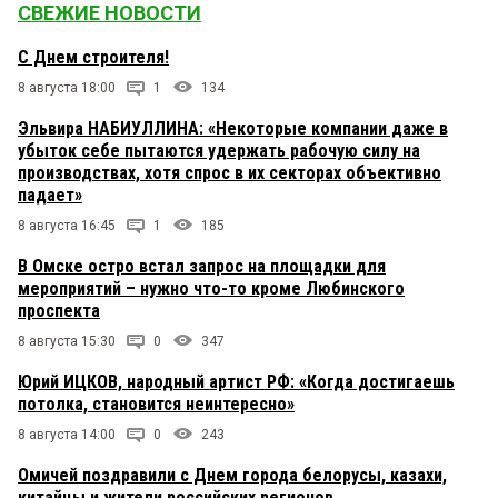
СВЕЖИЕ НОВОСТИ
С Днем строителя!
8 августа 18:00
1
134
Эльвира НАБИУЛЛИНА: «Некоторые компании даже в
убыток себе пытаются удержать рабочую силу на
производствах, хотя спрос в их секторах объективно
падает»
8 августа 16:45
1
185
В Омске остро встал запрос на площадки для
мероприятий – нужно что-то кроме Любинского
проспекта
8 августа 15:30
0
347
Юрий ИЦКОВ, народный артист РФ: «Когда достигаешь
потолка, становится неинтересно»
8 августа 14:00
0
243
Омичей поздравили с Днем города белорусы, казахи,
китайцы и жители российских регионов