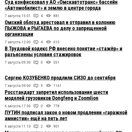
Суд конфисковал у АО «Омскавтотранс» бассейн
«Автомобилист» и землю в центре города
7 августа 15:01
4
881
Омский облсуд арестовал и отправил в колонию
ПЫЖОВА и РЫГАЕВА по делу о запрещенной
организации
7 августа 12:00
4
610
В Трудовой кодекс РФ внесено понятие «стажёр» и
разъяснены условия стажировок
7 августа 09:30
0
551
Сергею КОЗУБЕНКО продлили СИЗО до сентября
7 августа 09:00
9
1161
Росстандарт запретил использование шести
моделей грузовиков Dongfeng и Zoomlion
6 августа 17:30
0
778
ПУТИН подписал закон о новом продлении «гаражной
амнистии» ещё на пять лет
6 августа 11:10
2
901