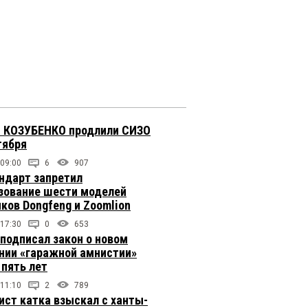
 КОЗУБЕНКО продлили СИЗО
тября
 09:00
6
907
ндарт запретил
зование шести моделей
иков Dongfeng и Zoomlion
 17:30
0
653
подписал закон о новом
нии «гаражной амнистии»
 пять лет
 11:10
2
789
ст катка взыскал с ханты-