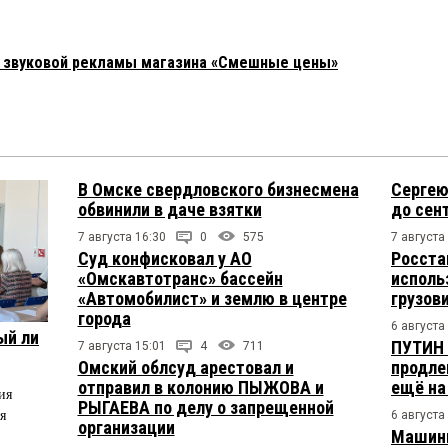
а звуковой рекламы магазина «Смешные цены»
В Омске свердловского бизнесмена
Сергею
обвинили в даче взятки
до сен
7 августа 16:30
0
575
7 августа
Суд конфисковал у АО
Росста
«Омскавтотранс» бассейн
исполь
«Автомобилист» и землю в центре
грузов
города
6 августа
ый ли
ПУТИН 
7 августа 15:01
4
711
Омский облсуд арестовал и
продле
отправил в колонию ПЫЖОВА и
ещё на
ия
РЫГАЕВА по делу о запрещенной
я
6 августа
организации
Машини