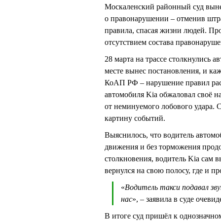
Москаленский районный суд выне
о правонарушении – отменив штр
правила, спасая жизни людей. Пр
отсутствием состава правонарушен
28 марта на трассе столкнулись 
месте вынес постановления, и каж
КоАП РФ – нарушение правил рас
автомобиля Kia обжаловал своё на
от неминуемого лобового удара. С
картину событий.
Выяснилось, что водитель автомоб
движения и без торможения прод
столкновения, водитель Kia сам 
вернулся на свою полосу, где и 
«
Водитель такси подавал звук
нас
», – заявила в суде очеви
В итоге суд пришёл к однозначном