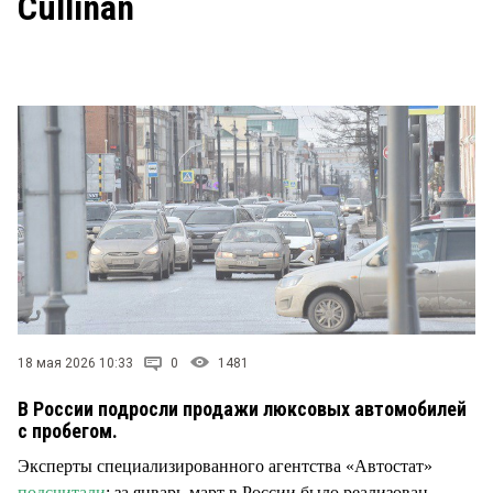
Cullinan
СТИЛЬ ЖИЗНИ
18 мая 2026 10:33
0
1481
В России подросли продажи люксовых автомобилей
с пробегом.
Эксперты специализированного агентства «Автостат»
подсчитали
: за январь-март в России было реализован