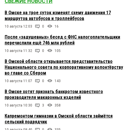
СВЕЖИЕ НОВОСТИ
В Омске на трое суток изменят схему движения 17
маршрутов автобусов и троллейбусов
10 августа 12:03
0
16
После «задушевных» бесед с ФНС налогоплательщики
перечислили ещё 746 млн рублей
10 августа 11:32
0
105
В Омской области открывается представительство
Национального совета по корпоративному волонтёрству
во главе со Сбером
10 августа 11:07
0
143
В Омске хотят признать банкротом известного
производителя макаронных изделий
10 августа 10:30
3
358
Капремонтом гимназии в Омской области займётся
сельский подрядчик
10 августа 09:40
0
335