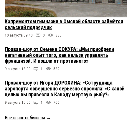
Капремонтом гимназии в Омской области займётся
сельский подрядчик
10 августа 09:40
0
335
Провал-шоу от Семена СОКУРА: «Мы приобрели
негативный опыт того, как нельзя управлять
франшизой. И пошли от противного»
9 августа 18:00
1
582
Провал-шоу от Игоря ДОРОХИНА: «Сотрудница
аэропорта совершенно серьезно спросила: «С какой
целью вы привезли в Канаду мертвую рыбу?»
9 августа 15:00
1
706
Все новости бизнеса
→