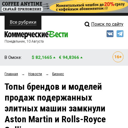
Все рубрики
Поиск по сайту
ПОЛИТИКА
Свежий выпуск
Медиа
ФИНАНСЫ
Понедельник, 10 Августа
Кто есть кто
НЕДВИЖИМОСТЬ
В Омске:
$ 82,1665
€ 94,8366
Интервью
БИЗНЕС
Главная
→
Новости
→
Бизнес
Мнения
ОБЩЕСТВО
Топы брендов и моделей
Рейтинги
ЗАКОН
продаж подержанных
Блоги
НОВОСТИ КОМПАНИЙ
элитных машин замкнули
Архив
ПРОИСШЕСТВИЯ
Aston Martin и Rolls-Royce