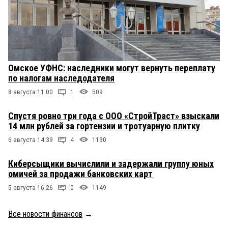
Омское УФНС: наследники могут вернуть переплату
по налогам наследодателя
8 августа 11:00
1
509
Спустя ровно три года с ООО «СтройТраст» взыскали
14 млн рублей за гортензии и тротуарную плитку
6 августа 14:39
4
1130
Киберсыщики вычислили и задержали группу юных
омичей за продажи банковских карт
5 августа 16:26
0
1149
Все новости финансов
→