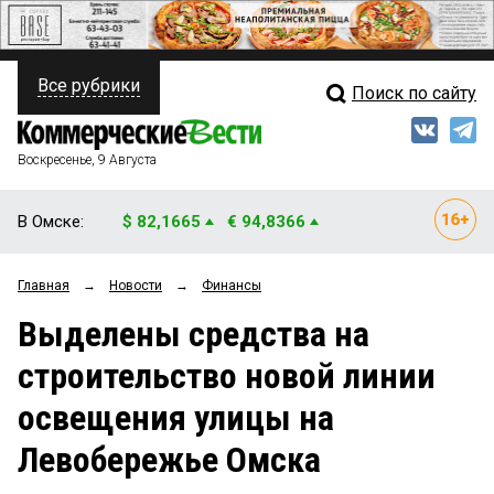
Все рубрики
Поиск по сайту
ПОЛИТИКА
Свежий выпуск
Медиа
ФИНАНСЫ
Воскресенье, 9 Августа
Кто есть кто
НЕДВИЖИМОСТЬ
В Омске:
$ 82,1665
€ 94,8366
Интервью
БИЗНЕС
Главная
→
Новости
→
Финансы
Мнения
ОБЩЕСТВО
Выделены средства на
Рейтинги
ЗАКОН
строительство новой линии
Блоги
НОВОСТИ КОМПАНИЙ
освещения улицы на
Архив
ПРОИСШЕСТВИЯ
Левобережье Омска