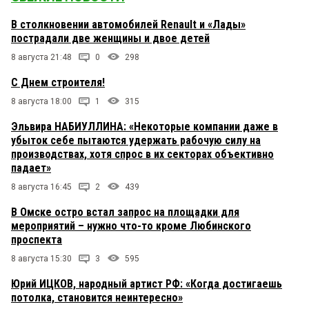
В столкновении автомобилей Renault и «Лады»
пострадали две женщины и двое детей
8 августа 21:48
0
298
С Днем строителя!
8 августа 18:00
1
315
Эльвира НАБИУЛЛИНА: «Некоторые компании даже в
убыток себе пытаются удержать рабочую силу на
производствах, хотя спрос в их секторах объективно
падает»
8 августа 16:45
2
439
В Омске остро встал запрос на площадки для
мероприятий – нужно что-то кроме Любинского
проспекта
8 августа 15:30
3
595
Юрий ИЦКОВ, народный артист РФ: «Когда достигаешь
потолка, становится неинтересно»