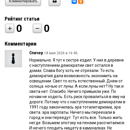
Комментировать
Рейтинг статьи
0
0
Комментарии
Спичер
18 мая 2026 в 16:45:
Нормально. Я тут к сестре ездил. У них в деревне
с наступлением демократии свет остался в
домах. Слава богу хоть не отрезали. То есть
демократия дала возможность экономить на
освещении. Свет то есть естественный. Днем от
солнца. ночью от луны. А если луны нет? Ну так и
света нет. Спасибо. Ничего привыкли уже. По
ночам не ходють. Есть риск провалиться в яму на
дороге. Потому что с наступлением демократии в
1991 году закончилась эра тоталитаризма, эра
света. эра зарплаты. Ничего мы переехали в
город и они переедут. Тут есть все. Только жить
негде. Возьмем эпотэку на пензии рассчитаемся.
И нечего плодить нищету в камуналках. Не