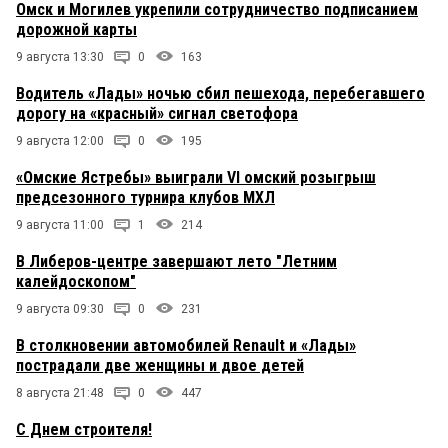
Омск и Могилев укрепили сотрудничество подписанием
дорожной карты
9 августа 13:30
0
163
Водитель «Лады» ночью сбил пешехода, перебегавшего
дорогу на «красный» сигнал светофора
9 августа 12:00
0
195
«Омские Ястребы» выиграли VI омский розыгрыш
предсезонного турнира клубов МХЛ
9 августа 11:00
1
214
В Либеров-центре завершают лето "Летним
калейдоскопом"
9 августа 09:30
0
231
В столкновении автомобилей Renault и «Лады»
пострадали две женщины и двое детей
8 августа 21:48
0
447
С Днем строителя!