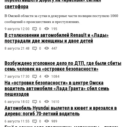
светофора
В Омской области за сутки в дежурные части полиции поступило 1060
сообщений о происшествиях и преступлениях.
9 августа 12:00
0
195
В столкновении автомобилей Renault и «Лады»
пострадали две женщины и двое детей
8 августа 21:48
0
447
Возбуждено уголовное дело по ДТП, где были сбиты
семь человек на «островке безопасности»
7 августа 17:30
4
1084
На «островке безопасности» в центре Омска
водитель автомобиля «Лада Гранта» сбил семь
пешеходов
6 августа 18:02
6
1610
Автомобиль Hyundai вылетел в кювет и врезался в
дерево: погиб 70-летний водитель
6 августа 11:55
0
989