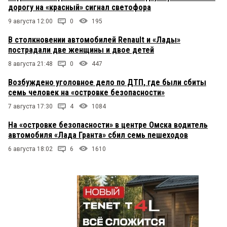
дорогу на «красный» сигнал светофора
9 августа 12:00
0
195
В столкновении автомобилей Renault и «Лады»
пострадали две женщины и двое детей
8 августа 21:48
0
447
Возбуждено уголовное дело по ДТП, где были сбиты
семь человек на «островке безопасности»
7 августа 17:30
4
1084
На «островке безопасности» в центре Омска водитель
автомобиля «Лада Гранта» сбил семь пешеходов
6 августа 18:02
6
1610