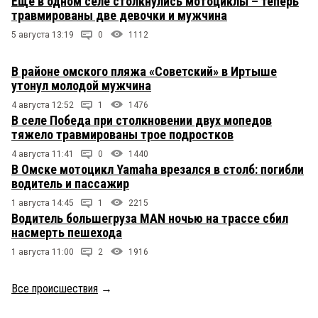
Ещё в одном селе столкнулись мотоциклы – теперь
травмированы две девочки и мужчина
5 августа 13:19
0
1112
В районе омского пляжа «Советский» в Иртыше
утонул молодой мужчина
4 августа 12:52
1
1476
В селе Победа при столкновении двух мопедов
тяжело травмированы трое подростков
4 августа 11:41
0
1440
В Омске мотоцикл Yamaha врезался в столб: погибли
водитель и пассажир
1 августа 14:45
1
2215
Водитель большегруза MAN ночью на трассе сбил
насмерть пешехода
1 августа 11:00
2
1916
Все происшествия
→