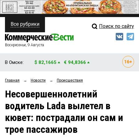
Все рубрики
Поиск по сайту
ПОЛИТИКА
Свежий выпуск
Медиа
ФИНАНСЫ
Воскресенье, 9 Августа
Кто есть кто
НЕДВИЖИМОСТЬ
В Омске:
$ 82,1665
€ 94,8366
Интервью
БИЗНЕС
Главная
→
Новости
→
Происшествия
Мнения
ОБЩЕСТВО
Несовершеннолетний
Рейтинги
ЗАКОН
водитель Lada вылетел в
Блоги
НОВОСТИ КОМПАНИЙ
кювет: пострадали он сам и
Архив
ПРОИСШЕСТВИЯ
трое пассажиров