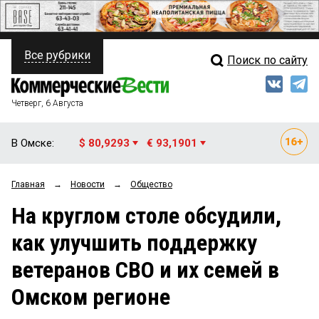
Все рубрики
Поиск по сайту
ПОЛИТИКА
Свежий выпуск
Медиа
ФИНАНСЫ
Четверг, 6 Августа
Кто есть кто
НЕДВИЖИМОСТЬ
В Омске:
$ 80,9293
€ 93,1901
Интервью
БИЗНЕС
Главная
→
Новости
→
Общество
Мнения
ОБЩЕСТВО
На круглом столе обсудили,
Рейтинги
ЗАКОН
как улучшить поддержку
Блоги
НОВОСТИ КОМПАНИЙ
ветеранов СВО и их семей в
Архив
ПРОИСШЕСТВИЯ
Омском регионе