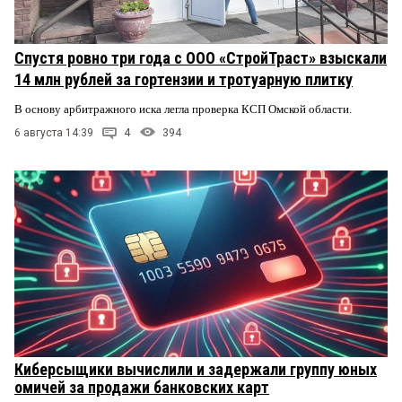
Спустя ровно три года с ООО «СтройТраст» взыскали
14 млн рублей за гортензии и тротуарную плитку
В основу арбитражного иска легла проверка КСП Омской области.
6 августа 14:39
4
394
Киберсыщики вычислили и задержали группу юных
омичей за продажи банковских карт