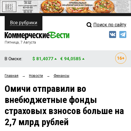
Все рубрики
Поиск по сайту
ПОЛИТИКА
Свежий выпуск
Медиа
ФИНАНСЫ
Пятница, 7 Августа
Кто есть кто
НЕДВИЖИМОСТЬ
В Омске:
$ 81,4077
€ 94,0585
Интервью
БИЗНЕС
Главная
→
Новости
→
Финансы
Мнения
ОБЩЕСТВО
Омичи отправили во
Рейтинги
ЗАКОН
внебюджетные фонды
Блоги
НОВОСТИ КОМПАНИЙ
страховых взносов больше на
Архив
ПРОИСШЕСТВИЯ
2,7 млрд рублей