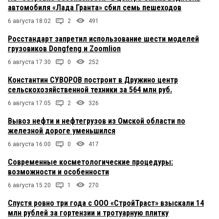
автомобиля «Лада Гранта» сбил семь пешеходов
6 августа 18:02
2
491
Росстандарт запретил использование шести моделей
грузовиков Dongfeng и Zoomlion
6 августа 17:30
0
252
Константин СУВОРОВ построит в Дружино центр
сельскохозяйственной техники за 564 млн руб.
6 августа 17:05
2
326
Вывоз нефти и нефтегрузов из Омской области по
железной дороге уменьшился
6 августа 16:00
0
417
Современные косметологические процедуры:
возможности и особенности
6 августа 15:20
1
270
Спустя ровно три года с ООО «СтройТраст» взыскали 14
млн рублей за гортензии и тротуарную плитку