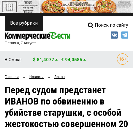
Все рубрики
Поиск по сайту
ПОЛИТИКА
Свежий выпуск
Медиа
ФИНАНСЫ
Пятница, 7 Августа
Кто есть кто
НЕДВИЖИМОСТЬ
В Омске:
$ 81,4077
€ 94,0585
Интервью
БИЗНЕС
Главная
→
Новости
→
Закон
Мнения
ОБЩЕСТВО
Перед судом предстанет
Рейтинги
ЗАКОН
ИВАНОВ по обвинению в
Блоги
НОВОСТИ КОМПАНИЙ
убийстве старушки, с особой
Архив
ПРОИСШЕСТВИЯ
жестокостью совершенном 20