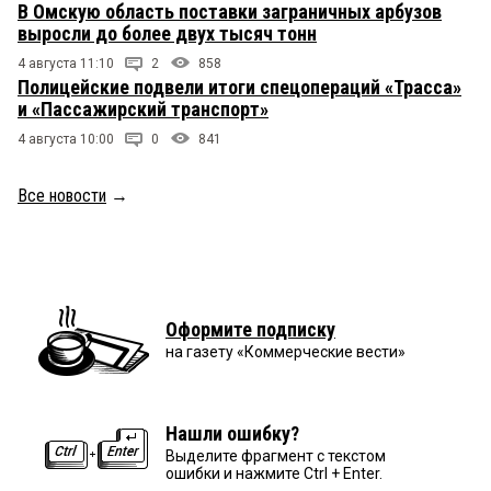
В Омскую область поставки заграничных арбузов
выросли до более двух тысяч тонн
4 августа 11:10
2
858
Полицейские подвели итоги спецопераций «Трасса»
и «Пассажирский транспорт»
4 августа 10:00
0
841
Все новости
→
Оформите подписку
на газету «Коммерческие вести»
Нашли ошибку?
Выделите фрагмент с текстом
ошибки и нажмите Ctrl + Enter.