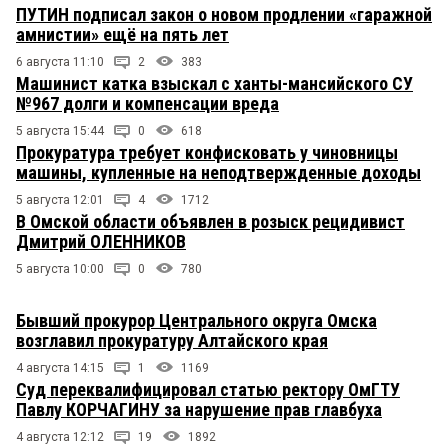
ПУТИН подписал закон о новом продлении «гаражной
амнистии» ещё на пять лет
6 августа 11:10
2
383
Машинист катка взыскал с ханты-мансийского СУ
№967 долги и компенсации вреда
5 августа 15:44
0
618
Прокуратура требует конфисковать у чиновницы
машины, купленные на неподтвержденные доходы
5 августа 12:01
4
1712
В Омской области объявлен в розыск рецидивист
Дмитрий ОЛЕННИКОВ
5 августа 10:00
0
780
Бывший прокурор Центрального округа Омска
возглавил прокуратуру Алтайского края
4 августа 14:15
1
1169
Суд переквалифицировал статью ректору ОмГТУ
Павлу КОРЧАГИНУ за нарушение прав главбуха
4 августа 12:12
19
1892