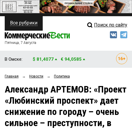
Все рубрики
Поиск по сайту
ПОЛИТИКА
Свежий выпуск
Медиа
ФИНАНСЫ
Пятница, 7 Августа
Кто есть кто
НЕДВИЖИМОСТЬ
В Омске:
$ 81,4077
€ 94,0585
Интервью
БИЗНЕС
Главная
→
Новости
→
Политика
Мнения
ОБЩЕСТВО
Александр АРТЕМОВ: «Проект
Рейтинги
ЗАКОН
«Любинский проспект» дает
Блоги
НОВОСТИ КОМПАНИЙ
снижение по городу – очень
Архив
ПРОИСШЕСТВИЯ
сильное – преступности, в