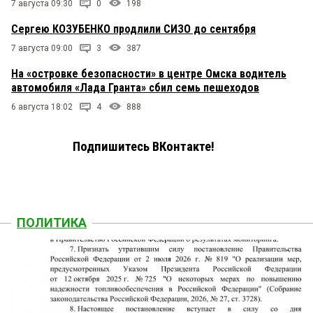
7 августа 09:30
0
198
Читатель
21 мая 2026 в 14:47:
В докладах можно сказать и написать все, что
Сергею КОЗУБЕНКО продлили СИЗО до сентября
угодно. Александру Васильевичу самому это
7 августа 09:00
3
387
известно. А Смирнов прав. Орущая,
толкающаяся, не воспитанная молодежь,
На «островке безопасности» в центре Омска водитель
туалеты отсутствуют от слова «совсем»,
автомобиля «Лада Гранта» сбил семь пешеходов
испражнения за зданиями Любинского — это
отталкивает от посещения проспекта и
6 августа 18:02
4
888
заведений, расположенных там. Эта улица
всегда была местом, где хотелось прогуляться,
зайти в ресторанчик или кафе перекусить,
Подпишитесь ВКонтакте!
переговорить. Но сейчас в выходные туда ни
ногой.
ПОЛИТИКА