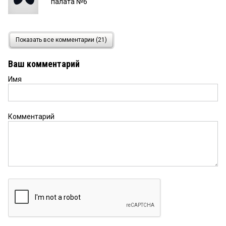
палата №6
есаул
22 мая 2026 в 12:46:
Показать все комментарии (21)
моя сотня готова собраться.....
Ваш комментарий
Имя
дервиш
22 мая 2026 в 12:23:
Согласен с товарищем Майором, только в эти
дружины люди не хотят идти бесплатно,
единственные, кто соглашается это делать
Комментарий
безвозмездно — это общественные казачьи
организации, но казаки просят, чтобы их
застраховали на период патрулирования, как
показывает опыт таких патрулей, без
физического сопротивления негодяев и
хулиганов не обходится, но даже этого не
делается, ответ один — в бюджете нет денег, и
это при том, что в городе вакантно 57 ставок
участковых полицейских, а так всё хорошо.
майор
22 мая 2026 в 11:53: