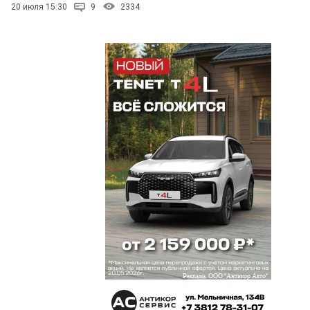
20 июля 15:30
9
2334
Иван да Марья
21 мая 2026 в 22:42:
" герои" с эсвэо вернуться,порядок наведут
Александр
21 мая 2026 в 21:31:
алко проспект рулит
Гость
21 мая 2026 в 21:11:
О как. а братва то и не знает
Достоевский
21 мая 2026 в 18:55:
Омск гадкий городишка... Городишка грязный,
военный и развратный в высшей степени.
Вадим
21 мая 2026 в 18:03: