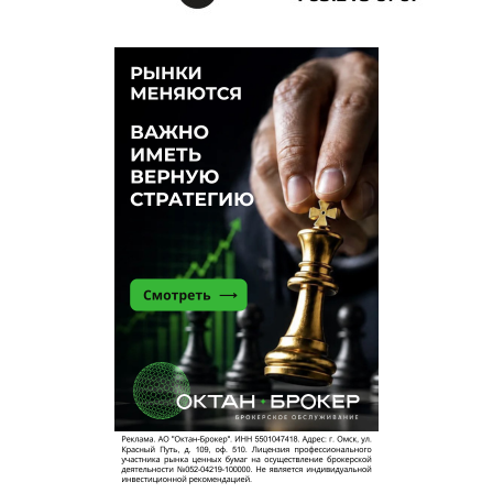
Любинский стал кошмаром города.
Подопытный омич
21 мая 2026 в 17:10:
Два мира — два Шапиро. «Страшно далеки они от
народа…»
киви
21 мая 2026 в 17:01:
А кто бил стекла на остановке, плясал на ее
крыше, портил подземный переход, сковыривал
лепную даму, крал саблю Городового? Пушкин?
Третий помощник пятого зама восьмого
помощника депутата
21 мая 2026 в 15:24:
Там вся дичь происходит на Бударина, и каждый
день. Даже в будни, когда нет пешеходного
Любинского. Байкеры, музыка из машин,
подростки пьяные, магазин напитков в счатье.
На самом Любинском нормально. Там хоть люди
появились. Тишина — в Омской крепости. Ходи,
никого не увидишь. Чтобы не было негатива,