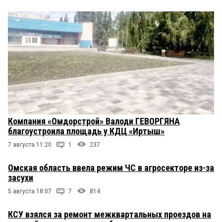
Компания «Омдорстрой» Валоди ГЕВОРГЯНА
благоустроила площадь у КДЦ «Иртыш»
7 августа 11:20
1
237
Омская область ввела режим ЧС в агросекторе из-за
засухи
5 августа 18:07
7
814
КСУ взялся за ремонт межквартальных проездов на