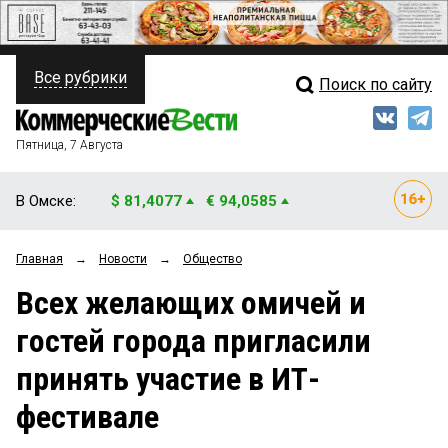
Все рубрики
Поиск по сайту
ПОЛИТИКА
Свежий выпуск
Медиа
ФИНАНСЫ
Пятница, 7 Августа
Кто есть кто
НЕДВИЖИМОСТЬ
В Омске:
$ 81,4077
€ 94,0585
Интервью
БИЗНЕС
Главная
→
Новости
→
Общество
Мнения
ОБЩЕСТВО
Всех желающих омичей и
Рейтинги
ЗАКОН
гостей города пригласили
Блоги
НОВОСТИ КОМПАНИЙ
принять участие в ИТ-
Архив
ПРОИСШЕСТВИЯ
фестивале