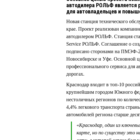
автодилера РОЛЬФ является р
для автовладельцев и повыше
Новая станция технического обсл
крае. Проект реализован компани
автодилером РОЛЬФ. Станция стал
Service РОЛЬФ. Соглашение о соз
подписано сторонами на ПМЭФ-20
Новосибирске и Уфе. Основной це
профессионального сервиса для а
дорогах.
Краснодар входит в топ-10 россий
крупнейшим городом Южного феде
нестоличных регионов по количес
4,4% легкового транспорта страны
автомобилей региона старше десят
«
Краснодар, один из ключев
карте, но по существу это 