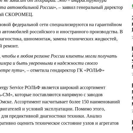
ше не зависит от географии. Это – инфраструктура
ета автомобильной России
», – заявил генеральный директор
лий СКОРОМЕЦ.
овой федеральной сети специализируются на гарантийном
 автомобилей российского и иностранного производства. В
диагностика, шиномонтаж, замена технических жидкостей,
й ремонт.
, чтобы в любом регионе России клиенты могли получать
дилера и быть уверенными в надежности своего
метре пути
», – отметила гендиректор ГК «РОЛЬФ»
ergy Service РОЛЬФ является широкий ассортимент
ь-СМ», которые поставляются напрямую с заводов
в Омске. Ассортимент насчитывает более 150 наименований
вигателей и условий эксплуатации. Помимо этого,
 для предиктивной диагностики техники. Анализ
ративно оценить техническое состояние узлов и агрегатов