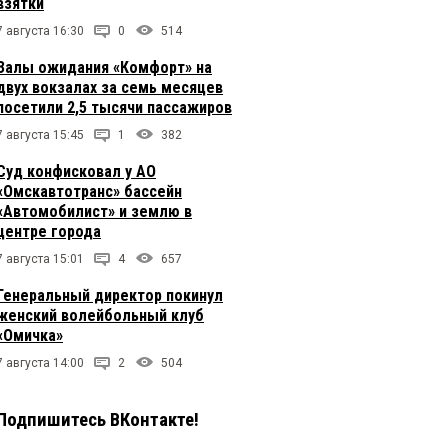
взятки
7 августа 16:30
0
514
Залы ожидания «Комфорт» на
двух вокзалах за семь месяцев
посетили 2,5 тысячи пассажиров
7 августа 15:45
1
382
Суд конфисковал у АО
«Омскавтотранс» бассейн
«Автомобилист» и землю в
центре города
7 августа 15:01
4
657
Генеральный директор покинул
женский волейбольный клуб
«Омичка»
7 августа 14:00
2
504
Подпишитесь ВКонтакте!