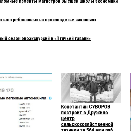
пломные проекты магистров Высшей школы экономики
о востребованных на производстве вакансиях
ый сезон экоэкскурсий в «Птичьей гавани»
Константин СУВОРОВ
построит в Дружино
центр
сельскохозяйственной
техники за 564 млн руб.