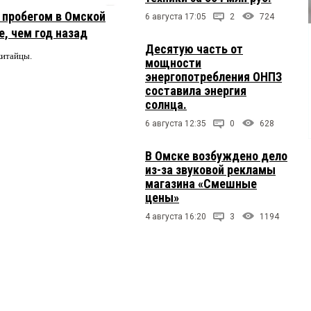
с пробегом в Омской
6 августа 17:05
2
724
, чем год назад
Десятую часть от
китайцы.
мощности
энергопотребления ОНПЗ
составила энергия
солнца.
6 августа 12:35
0
628
В Омске возбуждено дело
из-за звуковой рекламы
магазина «Смешные
цены»
4 августа 16:20
3
1194