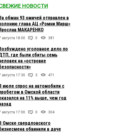
СВЕЖИЕ НОВОСТИ
За обман 93 омичей отправлен в
колонию глава АЦ «Ромни Марш»
Ярослав МАКАРЕНКО
7 августа 18:00
0
381
Возбуждено уголовное дело по
ДТП, где были сбиты семь
человек на «островке
безопасности»
7 августа 17:30
3
471
В июле спрос на автомобили с
пробегом в Омской области
оказался на 11% выше, чем год
назад
7 августа 17:00
0
304
В Омске свердловского
бизнесмена обвинили в даче